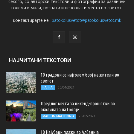
секого, со авторски текстови и фотографии за различни
големи и мали, познати и непознати места во светот.
контактирајте не':
patokolusvetot@patokolusvetot.mk
НАЈЧИТАНИ ТЕКСТОВИ
10 градови со најголем број на жители во
светот
05/04/2021
НАЈ НАЈ
Предлог места за викенд-прошетки во
околината на Скопје
26/02/2021
MADE IN MACEDONIA
10 Најубави плажи во Албанија