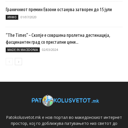
Граничниот премин Евзони останува затворен до 15 јули
01/07/2020
ИНФО
“The Times” – Скопје е совршена пролетна дестинација,
фасцинантен град со пристапни цени...
02/03/2024
MADE IN MACEDONIA
Patokolusvetot.mk е нов портал во македонскиот интернет
простор, кој го доближува патувањето низ светот до