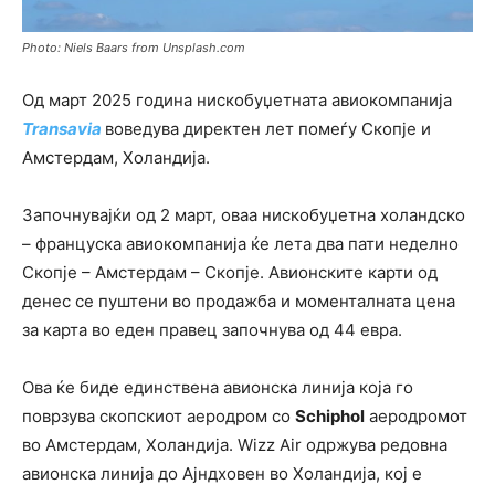
Photo: Niels Baars from Unsplash.com
Од март 2025 година нискобуџетната авиокомпанија
Transavia
воведува директен лет помеѓу Скопје и
Амстердам, Холандија.
Започнувајќи од 2 март, оваа нискобуџетна холандско
– француска авиокомпанија ќе лета два пати неделно
Скопје – Амстердам – Скопје. Авионските карти од
денес се пуштени во продажба и моменталната цена
за карта во еден правец започнува од 44 евра.
Ова ќе биде единствена авионска линија која го
поврзува скопскиот аеродром со
Schiphol
аеродромот
во Амстердам, Холандија. Wizz Air одржува редовна
авионска линија до Ајндховен во Холандија, кој е