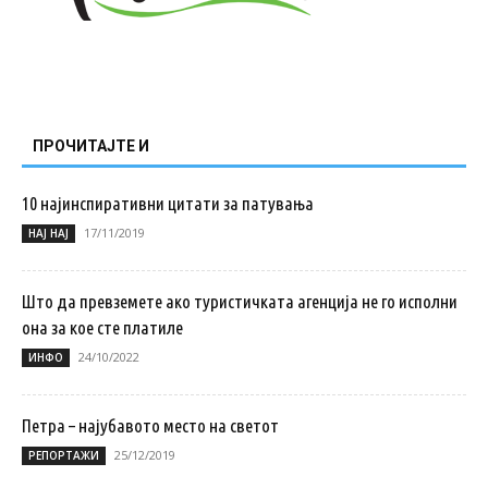
ПРОЧИТАЈТЕ И
10 најинспиративни цитати за патувања
17/11/2019
НАЈ НАЈ
Што да превземете ако туристичката агенција не го исполни
она за кое сте платиле
24/10/2022
ИНФО
Петра – најубавото место на светот
25/12/2019
РЕПОРТАЖИ