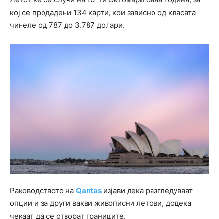
кој се продадени 134 карти, кои зависно од класата
чинеле од 787 до 3.787 долари.
Раководството на
Qantas
изјави дека разгледуваат
опции и за други вакви живописни летови, додека
чекаат да се отворат границите.