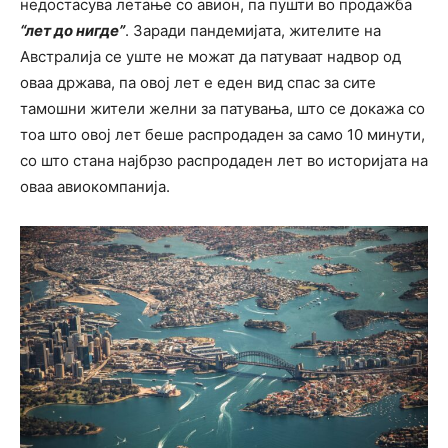
недостасува летање со авион, па пушти во продажба
“лет до нигде”
. Заради пандемијата, жителите на
Австралија се уште не можат да патуваат надвор од
оваа држава, па овој лет е еден вид спас за сите
тамошни жители желни за патувања, што се докажа со
тоа што овој лет беше распродаден за само 10 минути,
со што стана најбрзо распродаден лет во историјата на
оваа авиокомпанија.