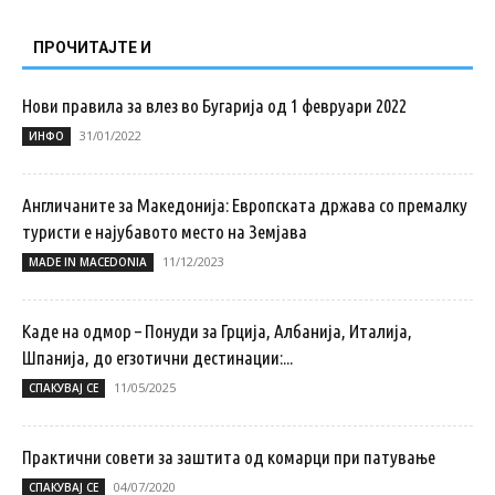
ПРОЧИТАЈТЕ И
Нови правила за влез во Бугарија од 1 февруари 2022
31/01/2022
ИНФО
Англичаните за Македонија: Европската држава со премалку
туристи е најубавото место на Земјава
11/12/2023
MADE IN MACEDONIA
Каде на одмор – Понуди за Грција, Албанија, Италија,
Шпанија, до егзотични дестинации:...
11/05/2025
СПАКУВАЈ СЕ
Практични совети за заштита од комарци при патување
04/07/2020
СПАКУВАЈ СЕ