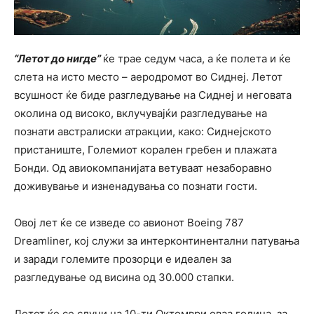
“Летот до нигде”
ќе трае седум часа, а ќе полета и ќе
слета на исто место – аеродромот во Сиднеј. Летот
всушност ќе биде разгледување на Сиднеј и неговата
околина од високо, вклучувајќи разгледување на
познати австралиски атракции, како: Сиднејското
пристаниште, Големиот корален гребен и плажата
Бонди. Од авиокомпанијата ветуваат незаборавно
доживување и изненадувања со познати гости.
Овој лет ќе се изведе со авионот Boeing 787
Dreamliner, кој служи за интерконтинентални патувања
и заради големите прозорци е идеален за
разгледување од висина од 30.000 стапки.
Летот ќе се случи на 10-ти Октомври оваа година, за