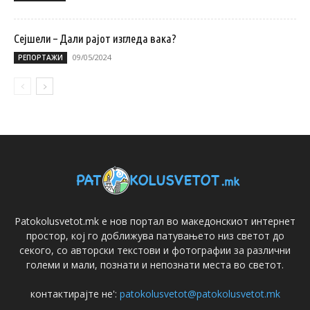
Сејшели – Дали рајот изгледа вака?
09/05/2024
РЕПОРТАЖИ
Patokolusvetot.mk е нов портал во македонскиот интернет
простор, кој го доближува патувањето низ светот до
секого, со авторски текстови и фотографии за различни
големи и мали, познати и непознати места во светот.
контактирајте не':
patokolusvetot@patokolusvetot.mk