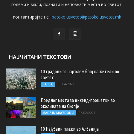
големи и мали, познати и непознати места во светот.
контактирајте не':
patokolusvetot@patokolusvetot.mk
НАЈЧИТАНИ ТЕКСТОВИ
10 градови со најголем број на жители во
светот
05/04/2021
НАЈ НАЈ
Предлог места за викенд-прошетки во
околината на Скопје
26/02/2021
MADE IN MACEDONIA
10 Најубави плажи во Албанија