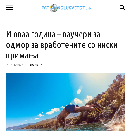
И оваа година – ваучери за
одмор за вработените со ниски
примања
18/01/2021
2606