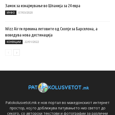
Замок за изнајмување во Шпанија за 24 евра
07/03/2020
ИНФО
Wizz Air ги прекина летовите од Скопје за Барселона, а
воведува нова дестинација
22/01/2022
КОНЕКЦИИ
Patokolusvetot.mk е нов портал во македонскиот интернет
простор, кој го доближува патувањето низ светот до
секого, со авторски текстови и фотографии за различни