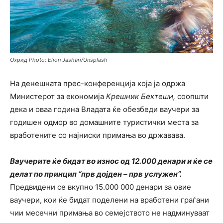
Охрид Photo: Elion Jashari/Unsplash
На денешната прес-конференција која ја одржа
Министерот за економија
Крешник Бектеши,
соопшти
дека и оваа година Владата ќе обезбеди ваучери за
годишен одмор во домашните туристички места за
вработените со најниски примања во државава.
Ваучерите ќе бидат во износ од 12.000 денари и ќе се
делат по принцип “прв дојден – прв услужен”.
Предвидени се вкупно 15.000 000 денари за овие
ваучери, кои ќе бидат поделени на вработени граѓани
чии месечни примања во семејството не надминуваат