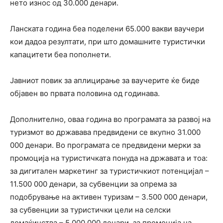
нето износ од 30.000 денари.
Ланската година беа поделени 65.000 вакви ваучери
кои дадоа резултати, при што домашните туристички
капацитети беа пополнети.
Јавниот повик за аплицирање за ваучерите ќе биде
објавен во првата половина од годинава.
Дополнително, оваа година во програмата за развој на
туризмот во државава предвидени се вкупно 31.000
000 денари. Во програмата се предвидени мерки за
промоција на туристичката понуда на државата и тоа:
за дигитален маркетинг за туристичкиот потенцијал –
11.500 000 денари, за субвенции за опрема за
подобрување на активен туризам – 3.500 000 денари,
за субвенции за туристички цели на селски
домаќинства – 5.000 000 денари, за промоција на