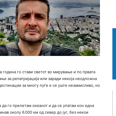
а година го стави светот во мирување и по првата
ање за репатријација или заради некоја неодложна
 дестинации за многу луѓе е се уште незамисливо, но
в да го прелетам океанот и да се упатам кон една
нав околу 6.000 км од север до југ, без некои