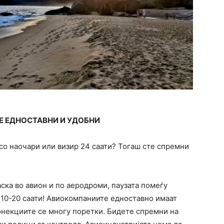
Е ЕДНОСТАВНИ И УДОБНИ
со наочари или визир 24 саати? Тогаш сте спремни
аска во авион и по аеродроми, паузата помеѓу
е 10-20 саати! Авиокомпаниите едноставно имаат
онекциите се многу поретки. Бидете спремни на