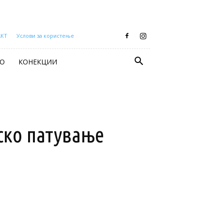
АКТ
Услови за користење
О
КОНЕКЦИИ
ско патување