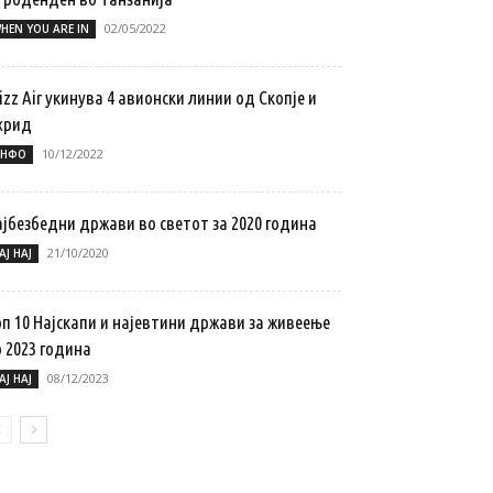
02/05/2022
HEN YOU ARE IN
zz Air укинува 4 авионски линии од Скопје и
хрид
10/12/2022
НФО
ајбезбедни држави во светот за 2020 година
21/10/2020
АЈ НАЈ
п 10 Најскапи и најевтини држави за живеење
 2023 година
08/12/2023
АЈ НАЈ