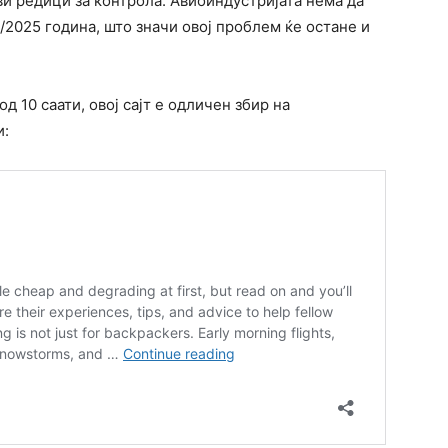
и редици за контрола. Авиоиндустријата нема да
2025 година, што значи овој проблем ќе остане и
д 10 саати, овој сајт е одличен збир на
и: