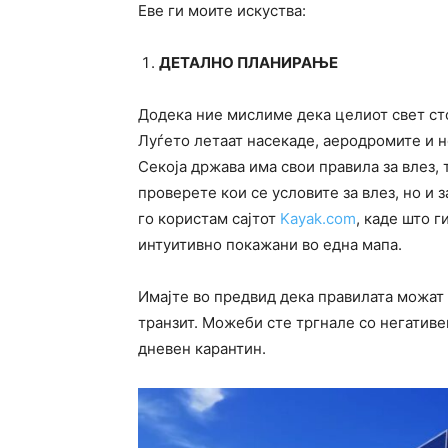
Еве ги моите искуства:
ДЕТАЛНО ПЛАНИРАЊЕ
Додека ние мислиме дека целиот свет стои
Луѓето летаат насекаде, аеродромите и н
Секоја држава има свои правила за влез, 
проверете кои се условите за влез, но и з
го користам сајтот
Kayak.com
, каде што 
интуитивно покажани во една мапа.
Имајте во предвид дека правилата можат д
транзит. Можеби сте тргнале со негативен
дневен карантин.