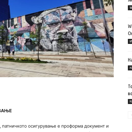
W
Wi
О
И
Н
Н
То
во
Н
ВАЊЕ
, патничкото осигурување е проформа документ и