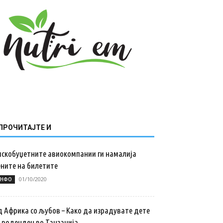
ПРОЧИТАЈТЕ И
искобуџетните авиокомпании ги намалија
ените на билетите
01/10/2020
НФО
д Африка со љубов – Како да израдувате дете
а роденден во Танзанија