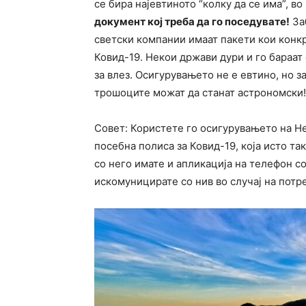
се бира најевтиното “колку да се има”, в
документ кој треба да го поседувате!
За
светски компании имаат пакети кои конк
Ковид-19. Некои држави дури и го бараат
за влез. Осигурувањето не е евтино, но з
трошоците можат да станат астрономски!
Совет: Користете го осигурувањето на 
посебна полиса за Ковид-19, која исто та
со него имате и апликација на телефон с
искомуницирате со нив во случај на потр