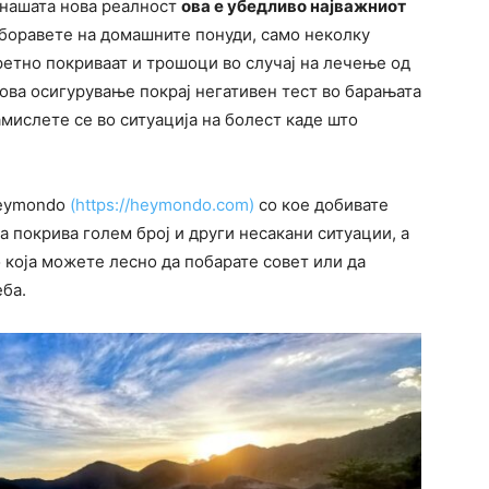
о нашата нова реалност
ова е убедливо најважниот
боравете на домашните понуди, само неколку
ретно покриваат и трошоци во случај на лечење од
 ова осигурување покрај негативен тест во барањата
амислете се во ситуација на болест каде што
Heymondo
(https://heymondo.com)
со кое добивате
ка покрива голем број и други несакани ситуации, а
о која можете лесно да побарате совет или да
еба.