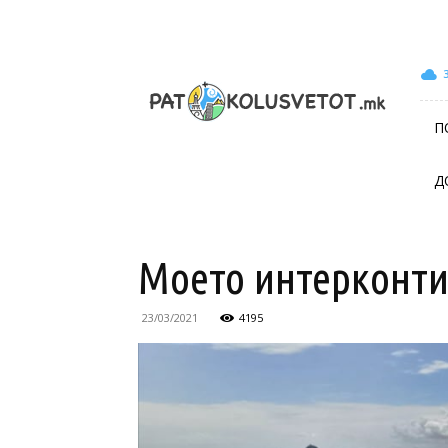
patokolusvetot.mk
П
Д
Моето интерконти
23/03/2021
4195