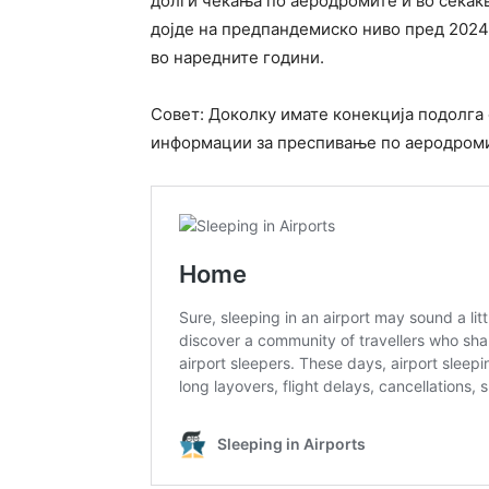
долги чекања по аеродромите и во секакв
дојде на предпандемиско ниво пред 2024/
во наредните години.
Совет: Доколку имате конекција подолга о
информации за преспивање по аеродром