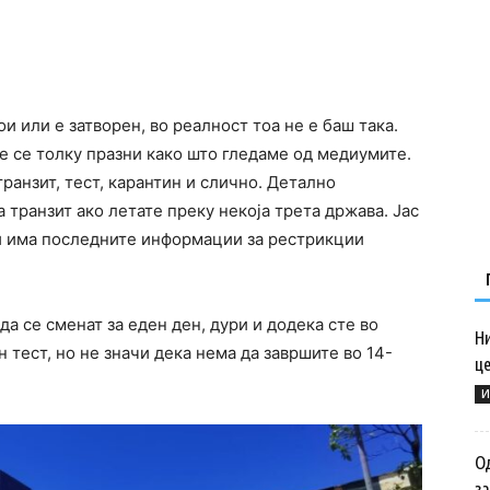
 или е затворен, во реалност тоа не е баш така.
е се толку празни како што гледаме од медиумите.
транзит, тест, карантин и слично. Детално
а транзит ако летате преку некоја трета држава. Јас
ги има последните информации за рестрикции
а се сменат за еден ден, дури и додека сте во
Н
 тест, но не значи дека нема да завршите во 14-
ц
И
О
з