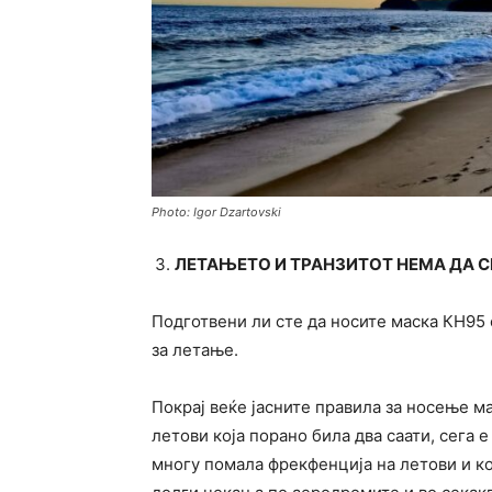
Photo: Igor Dzartovski
ЛЕТАЊЕТО И ТРАНЗИТОТ НЕМА ДА С
Подготвени ли сте да носите маска КН95 
за летање.
Покрај веќе јасните правила за носење м
летови која порано била два саати, сега 
многу помала фрекфенција на летови и к