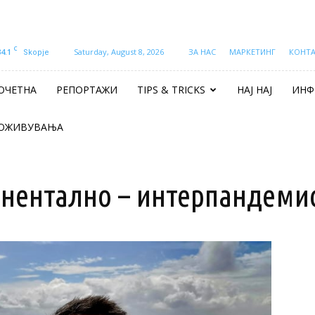
C
34.1
Saturday, August 8, 2026
ЗА НАС
МАРКЕТИНГ
КОНТ
Skopje
ОЧЕТНА
РЕПОРТАЖИ
TIPS & TRICKS
НАЈ НАЈ
ИНФ
ОЖИВУВАЊА
нентално – интерпандеми