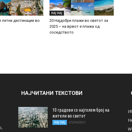
НАЈ НАЈ
и летни дестинации во
20 Најдобри плажи во светот за
2025 – на врвот е плажа од
соседството
НАЈЧИТАНИ ТЕКСТОВИ
10 градови со најголем број на
И
жители во светот
Н
05/04/2021
НАЈ НАЈ
о,
W