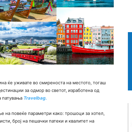
ина ќе уживате во смиреноста на местото, тогаш
дестинации за одмор во светот, изработена од
а патувања
Travelbag.
ње на повеќе параметри како:
трошоци за хотел,
исти, број на пешачки патеки и квалитет на