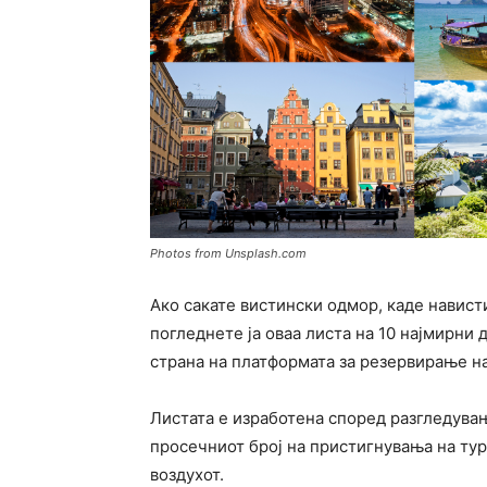
Photos from Unsplash.com
Ако сакате вистински одмор, каде навист
погледнете ја оваа листа на 10 најмирни 
страна на платформата за резервирање н
Листата е изработена според разгледува
просечниот број на пристигнувања на тур
воздухот.