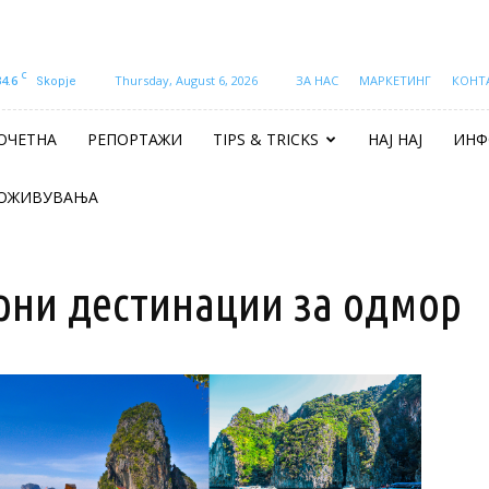
C
34.6
Thursday, August 6, 2026
ЗА НАС
МАРКЕТИНГ
КОНТ
Skopje
ОЧЕТНА
РЕПОРТАЖИ
TIPS & TRICKS
НАЈ НАЈ
ИНФ
ОЖИВУВАЊА
ирни дестинации за одмор