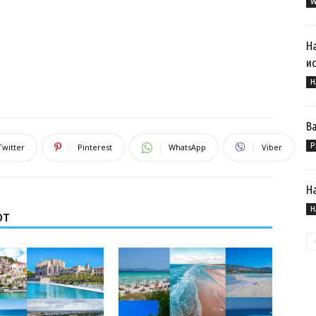
W
На
ис
Н
Ва
Р
Twitter
Pinterest
WhatsApp
Viber
Н
Н
ОТ