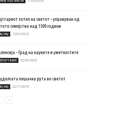
27/05/2020
HEN YOU ARE IN
јстариот хотел на светот – управуван од
тото семејство над 1300 години
12/01/2023
АЈ НАЈ
ленсија – Град на науките и уметностите
02/02/2020
ЕПОРТАЖИ
ајдолгата пешачка рута во светот
22/11/2019
АЈ НАЈ