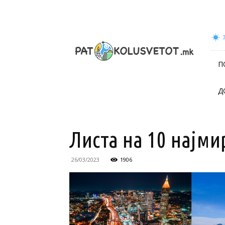
patokolusvetot.mk
П
Д
Листа на 10 најм
26/03/2023
1906