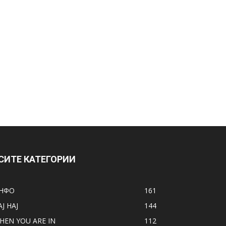
СИТЕ КАТЕГОРИИ
НФО
161
АЈ НАЈ
144
HEN YOU ARE IN
112