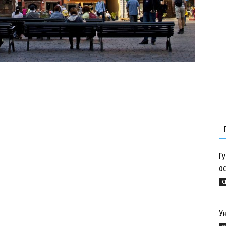
Гу
о
С
У