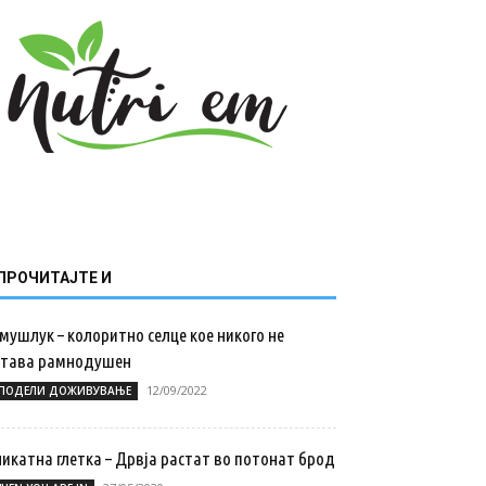
ПРОЧИТАЈТЕ И
мушлук – колоритно селце кое никого не
става рамнодушен
12/09/2022
ПОДЕЛИ ДОЖИВУВАЊЕ
никатна глетка – Дрвја растат во потонат брод