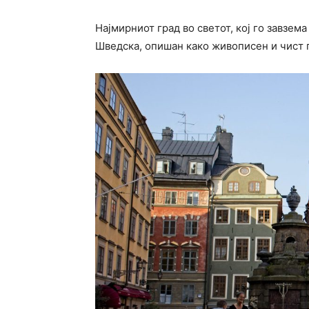
Најмирниот град во светот, кој го завзем
Шведска, опишан како живописен и чист 