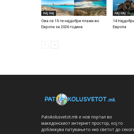
НАЈ НАЈ
НАЈ НАЈ
Ова се 15-те најдобри плажи во
14 Најдобр
Европа за 2026 година
Европа
Patokolusvetot.mk е нов портал во
македонскиот интернет простор, кој го
доближува патувањето низ светот до секог