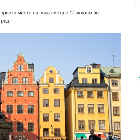
а првото место на оваа листа е Стокхолм во
град.