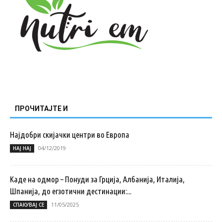
ПРОЧИТАЈТЕ И
Најдобри скијачки центри во Европа
04/12/2019
НАЈ НАЈ
Каде на одмор – Понуди за Грција, Албанија, Италија,
Шпанија, до егзотични дестинации:...
11/05/2025
СПАКУВАЈ СЕ