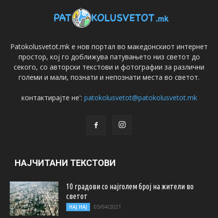
Patokolusvetot.mk е нов портал во македонскиот интернет
простор, кој го доближува патувањето низ светот до
секого, со авторски текстови и фотографии за различни
големи и мали, познати и непознати места во светот.
контактирајте не':
patokolusvetot@patokolusvetot.mk
НАЈЧИТАНИ ТЕКСТОВИ
10 градови со најголем број на жители во
светот
05/04/2021
НАЈ НАЈ