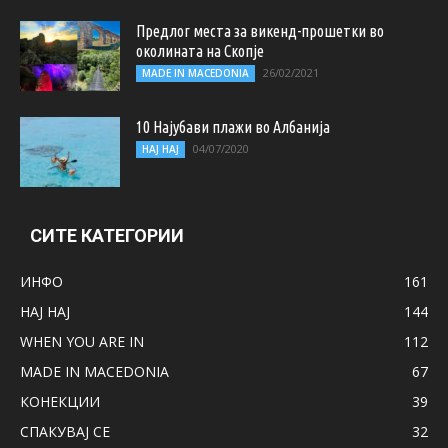
Предлог места за викенд-прошетки во
околината на Скопје
26/02/2021
MADE IN MACEDONIA
10 Најубави плажи во Албанија
04/07/2020
НАЈ НАЈ
СИТЕ КАТЕГОРИИ
ИНФО
161
НАЈ НАЈ
144
WHEN YOU ARE IN
112
MADE IN MACEDONIA
67
КОНЕКЦИИ
39
СПАКУВАЈ СЕ
32