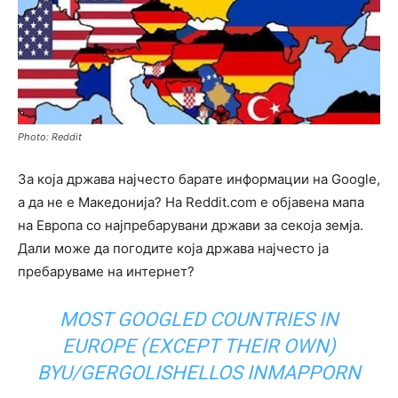
Photo: Reddit
За која држава најчесто барате информации на Google,
а да не е Македонија? На Reddit.com е објавена мапа
на Европа со најпребарувани држави за секоја земја.
Дали може да погодите која држава најчесто ја
пребаруваме на интернет?
MOST GOOGLED COUNTRIES IN
EUROPE (EXCEPT THEIR OWN)
BY
U/GERGOLISHELLOS
IN
MAPPORN