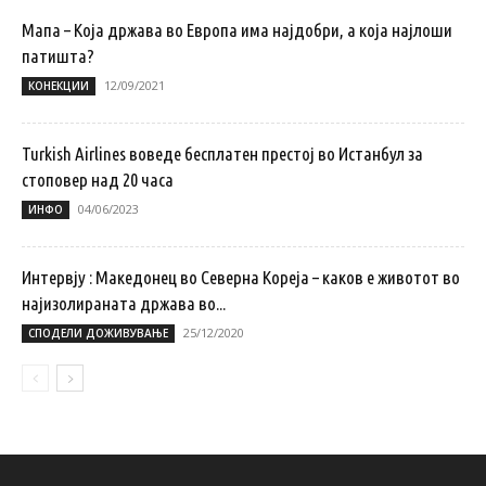
Мапа – Која држава во Европа има најдобри, а која најлоши
патишта?
12/09/2021
КОНЕКЦИИ
Turkish Airlines воведе бесплатен престој во Истанбул за
стоповер над 20 часа
04/06/2023
ИНФО
Интервју : Македонец во Северна Кореја – каков е животот во
најизолираната држава во...
25/12/2020
СПОДЕЛИ ДОЖИВУВАЊЕ