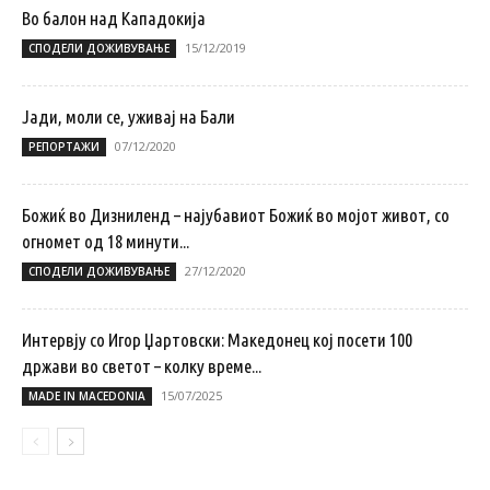
Во балон над Кападокија
15/12/2019
СПОДЕЛИ ДОЖИВУВАЊЕ
Јади, моли се, уживај на Бали
07/12/2020
РЕПОРТАЖИ
Божиќ во Дизниленд – најубавиот Божиќ во мојот живот, со
огномет од 18 минути...
27/12/2020
СПОДЕЛИ ДОЖИВУВАЊЕ
Интервју со Игор Џартовски: Македонец кој посети 100
држави во светот – колку време...
15/07/2025
MADE IN MACEDONIA