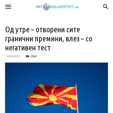
Од утре – отворени сите
гранични премини, влез – со
негативен тест
16/06/2020
2984