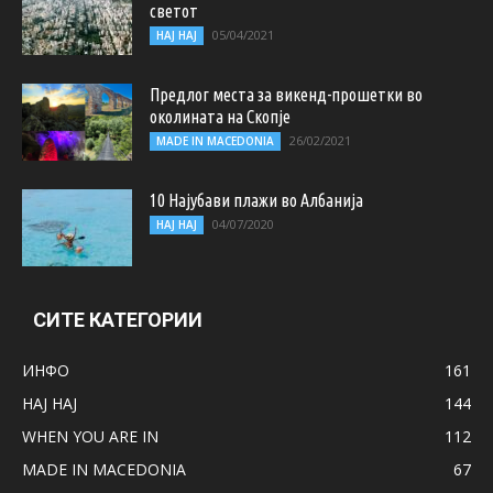
светот
05/04/2021
НАЈ НАЈ
Предлог места за викенд-прошетки во
околината на Скопје
26/02/2021
MADE IN MACEDONIA
10 Најубави плажи во Албанија
04/07/2020
НАЈ НАЈ
СИТЕ КАТЕГОРИИ
ИНФО
161
НАЈ НАЈ
144
WHEN YOU ARE IN
112
MADE IN MACEDONIA
67