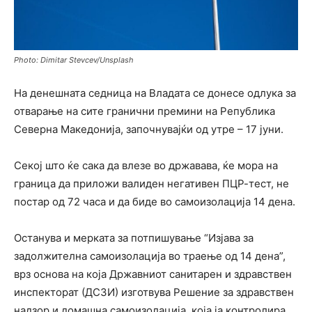
Photo: Dimitar Stevcev/Unsplash
На денешната седница на Владата се донесе одлука за
отварање на сите гранични премини на Република
Северна Македонија, започнувајќи од утре – 17 јуни.
Секој што ќе сака да влезе во државава, ќе мора на
граница да приложи валиден негативен ПЦР-тест, не
постар од 72 часа и да биде во самоизолација 14 дена.
Останува и мерката за потпишување “Изјава за
задолжителна самоизолација во траење од 14 дена”,
врз основа на која Државниот санитарен и здравствен
инспекторат (ДСЗИ) изготвува Решение за здравствен
надзор и домашна самоизолација, која ја контролира