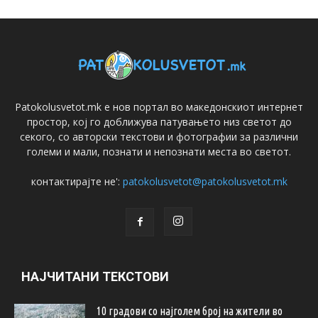
Patokolusvetot.mk е нов портал во македонскиот интернет
простор, кој го доближува патувањето низ светот до
секого, со авторски текстови и фотографии за различни
големи и мали, познати и непознати места во светот.
контактирајте не':
patokolusvetot@patokolusvetot.mk
НАЈЧИТАНИ ТЕКСТОВИ
10 градови со најголем број на жители во