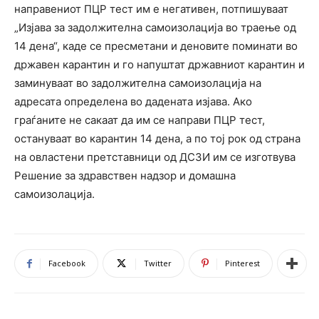
направениот ПЦР тест им е негативен, потпишуваат
„Изјава за задолжителна самоизолација во траење од
14 дена“, каде се пресметани и деновите поминати во
државен карантин и го напуштат државниот карантин и
заминуваат во задолжителна самоизолација на
адресата определена во дадената изјава. Ако
граѓаните не сакаат да им се направи ПЦР тест,
остануваат во карантин 14 дена, а по тој рок од страна
на овластени претставници од ДСЗИ им се изготвува
Решение за здравствен надзор и домашна
самоизолација.
Facebook
Twitter
Pinterest