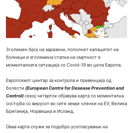
Зголемен број на заразени, пополнет капацитет на
болници и зголемена стапка на смртност е
моменталната ситуација со Covid-19 во цела Европа.
Европскиот центар за контрола и превенција од
болести
(European Centre for Desease Prevention and
Control)
секој четврток објавува карта со моментална
состојба со вирусот во сите земји членки на ЕУ, Велика
Британија, Норвешка и Исланд.
Оваа карта служи за подобро усогласување на