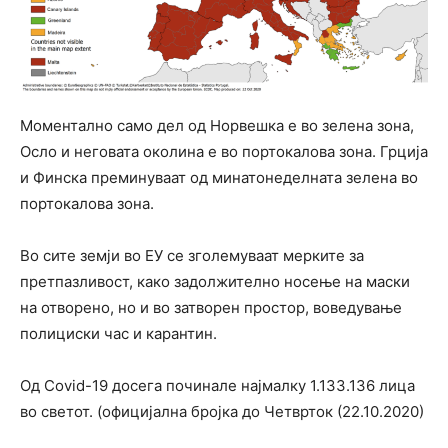
Моментално само дел од Норвешка е во зелена зона,
Осло и неговата околина е во портокалова зона. Грција
и Финска преминуваат од минатонеделната зелена во
портокалова зона.
Во сите земји во ЕУ се зголемуваат мерките за
претпазливост, како задолжително носење на маски
на отворено, но и во затворен простор, воведување
полициски час и карантин.
Од Covid-19 досега починале најмалку 1.133.136 лица
во светот. (официјална бројка до Четврток (22.10.2020)