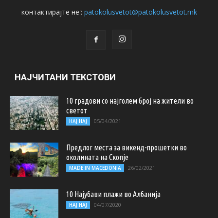
контактирајте не':
patokolusvetot@patokolusvetot.mk
НАЈЧИТАНИ ТЕКСТОВИ
10 градови со најголем број на жители во
светот
05/04/2021
НАЈ НАЈ
Предлог места за викенд-прошетки во
околината на Скопје
26/02/2021
MADE IN MACEDONIA
10 Најубави плажи во Албанија
04/07/2020
НАЈ НАЈ