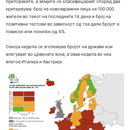
препораките, а земјите се класифицираат според два
критериума: број на новозаразени лица на 100.000
жители во текот на последните 14 дена и број на
позитивни тестови во зависност од тоа дали бројот е
повисок или понизок од 4%.
Секоја недела се зголемува бројот на држави кои
влегуваат во црвената зона, а оваа недела во неа
влегоа Италија и Австрија.