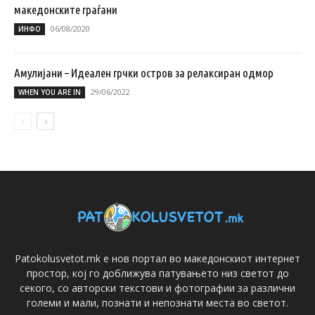
македонските граѓани
06/08/2020
ИНФО
Амулијани – Идеален грчки остров за релаксиран одмор
29/06/2022
WHEN YOU ARE IN
Patokolusvetot.mk е нов портал во македонскиот интернет
простор, кој го доближува патувањето низ светот до
секого, со авторски текстови и фотографии за различни
големи и мали, познати и непознати места во светот.