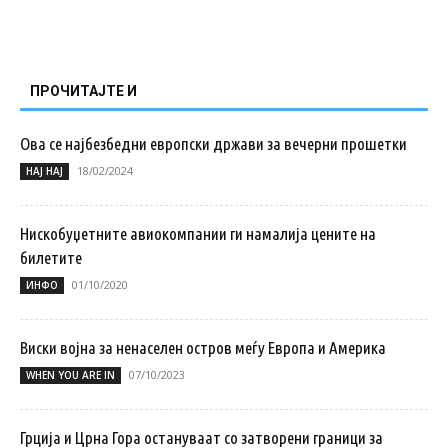
ПРОЧИТАЈТЕ И
Ова се најбезбедни европски држави за вечерни прошетки
18/02/2024
НАЈ НАЈ
Нискобуџетните авиокомпании ги намалија цените на
билетите
01/10/2020
ИНФО
Виски војна за ненаселен остров меѓу Европа и Америка
07/10/2023
WHEN YOU ARE IN
Грција и Црна Гора остануваат со затворени граници за