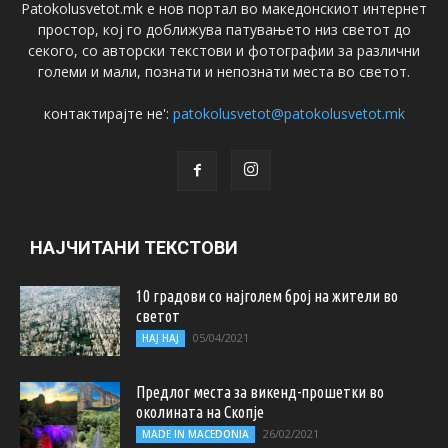
Patokolusvetot.mk е нов портал во македонскиот интернет
простор, кој го доближува патувањето низ светот до
секого, со авторски текстови и фотографии за различни
големи и мали, познати и непознати места во светот.
контактирајте не':
patokolusvetot@patokolusvetot.mk
НАЈЧИТАНИ ТЕКСТОВИ
10 градови со најголем број на жители во
светот
05/04/2021
НАЈ НАЈ
Предлог места за викенд-прошетки во
околината на Скопје
26/02/2021
MADE IN MACEDONIA