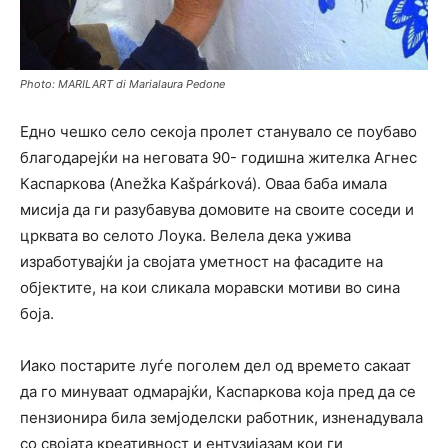
Photo: MARILART di Marialaura Pedone
Едно чешко село секоја пролет станувало се поубаво
благодарејќи на неговата 90- годишна жителка Агнес
Каспаркова (
Anežka Kašpárková)
. Оваа баба имала
мисија да ги разубавува домовите на своите соседи и
црквата во селото Лоука. Велела дека ужива
изработувајќи ја својата уметност на фасадите на
објектите, на кои сликала моравски мотиви во сина
боја.
Иако постарите луѓе поголем дел од времето сакаат
да го минуваат одмарајќи, Каспаркова која пред да се
пензионира била земјоделски работник, изненадувала
со својата креативност и ентузијазам кои ги