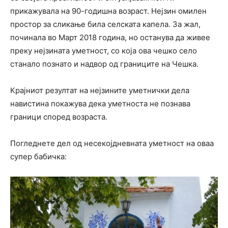
прикажувала на 90-годишна возраст. Нејзин омилен
простор за сликање била селската капела. За жал,
починала во Март 2018 година, но останува да живее
преку нејзината уметност, со која ова чешко село
станало познато и надвор од границите на Чешка.
Крајниот резултат на нејзините уметнички дела
навистина покажува дека уметноста не познава
граници според возраста.
Погледнете дел од несекојдневната уметност на оваа
супер бабичка: