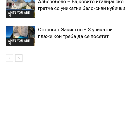
Алберобело – Бајковито италијанско
гратче со уникатни бело-сиви куќички
WHEN YOU ARE
IN
Островот Закинтос – 3 уникатни
плажи кои треба да се посетат
WHEN YOU ARE
IN