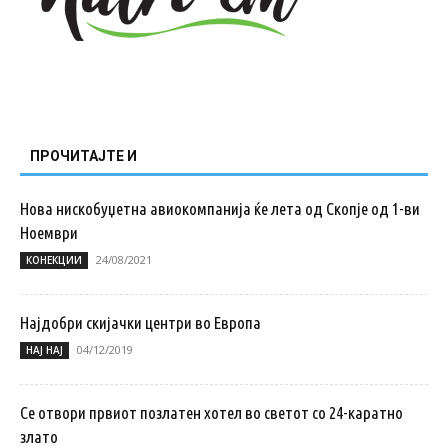
ПРОЧИТАЈТЕ И
Нова нискобуџетна авиокомпанија ќе лета од Скопје од 1-ви
Ноември
24/08/2021
КОНЕКЦИИ
Најдобри скијачки центри во Европа
04/12/2019
НАЈ НАЈ
Се отвори првиот позлатен хотел во светот со 24-каратно
злато