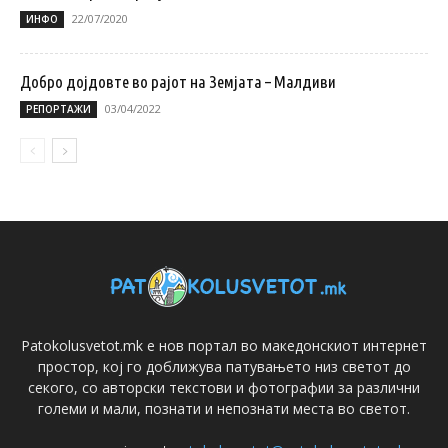
22/07/2020
ИНФО
Добро дојдовте во рајот на Земјата – Малдиви
03/04/2022
РЕПОРТАЖИ
Patokolusvetot.mk е нов портал во македонскиот интернет
простор, кој го доближува патувањето низ светот до
секого, со авторски текстови и фотографии за различни
големи и мали, познати и непознати места во светот.