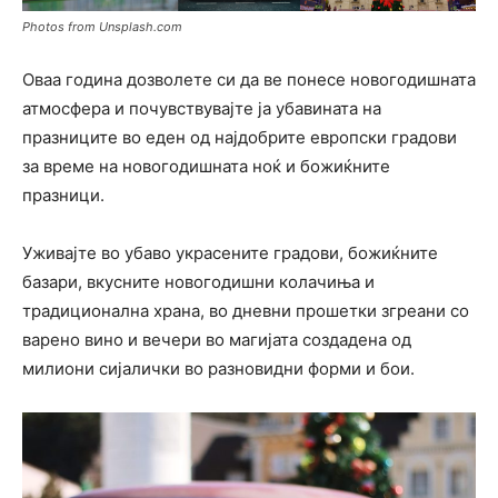
Photos from Unsplash.com
Оваа година дозволете си да ве понесе новогодишната
атмосфера и почувствувајте ја убавината на
празниците во еден од најдобрите европски градови
за време на новогодишната ноќ и божиќните
празници.
Уживајте во убаво украсените градови, божиќните
базари, вкусните новогодишни колачиња и
традиционална храна, во дневни прошетки згреани со
варено вино и вечери во магијата создадена од
милиони сијалички во разновидни форми и бои.