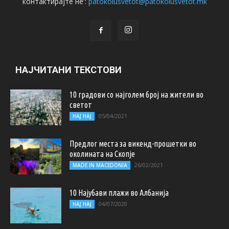
контактирајте не':
patokolusvetot@patokolusvetot.mk
НАЈЧИТАНИ ТЕКСТОВИ
10 градови со најголем број на жители во
светот
05/04/2021
НАЈ НАЈ
Предлог места за викенд-прошетки во
околината на Скопје
26/02/2021
MADE IN MACEDONIA
10 Најубави плажи во Албанија
04/07/2020
НАЈ НАЈ