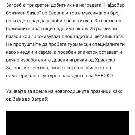
Загреб е трикратен добитник на наградата “Најдобар
божиќен базар” во Европа и тоа е максимален број
пати еден град да ја добие оваа титула. За време на
божиќните празници овде има околу 25 различни
базари кои ги оживуваат плоштадите и шеталиштата.
Не пропуштајте да пробате гурмански специјалитети
како кнедли и сарма, а посебен впечаток оставаат и
рачно изработените дрвени играчки од Хрватско –
Загорскиот регион, занает кој е на списокот на
нематеријално културно наследство на УНЕСКО.
Уживајте за време на новогодишните празници како
од бајка во Загреб: