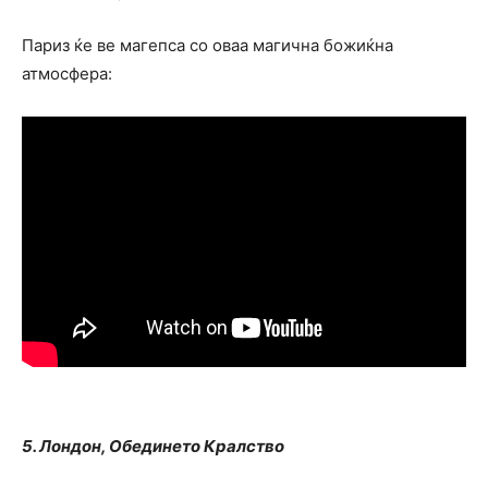
Париз ќе ве магепса со оваа магична божиќна
атмосфера:
5. Лондон, Обединето Кралство