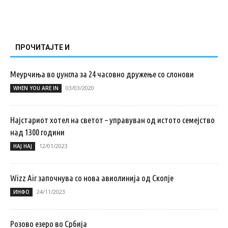
ПРОЧИТАЈТЕ И
Меурчиња во џунгла за 24 часовно дружење со слонови
03/03/2020
WHEN YOU ARE IN
Најстариот хотел на светот – управуван од истото семејство
над 1300 години
12/01/2023
НАЈ НАЈ
Wizz Air започнува со нова авиолинија од Скопје
24/11/2023
ИНФО
Розово езеро во Србија