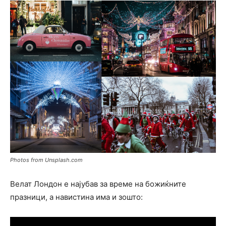
Photos from Unsplash.com
Велат Лондон е најубав за време на божиќните
празници, a навистина има и зошто: