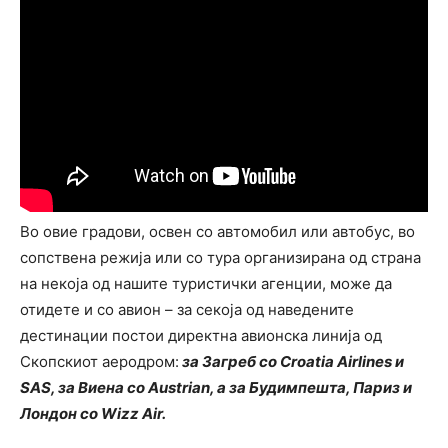
Во овие градови, освен со автомобил или автобус, во
сопствена режија или со тура организирана од страна
на некоја од нашите туристички агенции, може да
отидете и со авион – за секоја од наведените
дестинации постои директна авионска линија од
Скопскиот аеродром:
за Загреб со Croatia Airlines и
SAS, за Виена со Austrian, a за Будимпешта, Париз и
Лондон со Wizz Air.