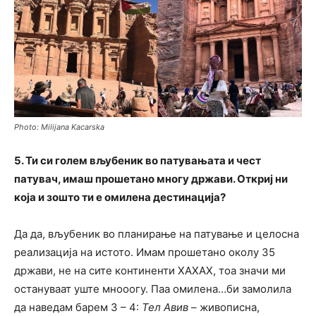
Photo: Milijana Kacarska
5. Ти си голем вљубеник во патувањата и чест
патувач, имаш прошетано многу држави. Откриј ни
која и зошто ти е омилена дестинација?
Да да, вљубеник во планирање на патување и целосна
реализација на истото. Имам прошетано околу 35
држави, не на сите континенти ХАХАХ, тоа значи ми
остануваат уште мнооогу. Паа омилена…би замолила
да наведам барем 3 – 4:
Тел Авив
– живописна,