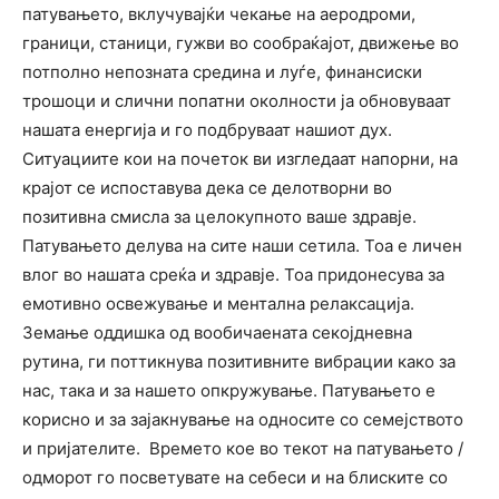
патувањето, вклучувајќи чекање на аеродроми,
граници, станици, гужви во сообраќајот, движење во
потполно непозната средина и луѓе, финансиски
трошоци и слични попатни околности ја обновуваат
нашата енергија и го подбруваат нашиот дух.
Ситуациите кои на почеток ви изгледаат напорни, на
крајот се испоставува дека се делотворни во
позитивна смисла за целокупното ваше здравје.
Патувањето делува на сите наши сетила. Тоа е личен
влог во нашата среќа и здравје. Тоа придонесува за
емотивно освежување и ментална релаксација.
Земање оддишка од вообичаената секојдневна
рутина, ги поттикнува позитивните вибрации како за
нас, така и за нашето опкружување. Патувањето е
корисно и за зајакнување на односите со семејството
и пријателите. Времето кое во текот на патувањето /
одморот го посветувате на себеси и на блиските со