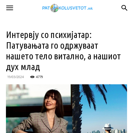
Интервју со психијатар:
Патувањата го одржуваат
нашето тело витално, а нашиот
дух млад
19/03/2024
4779