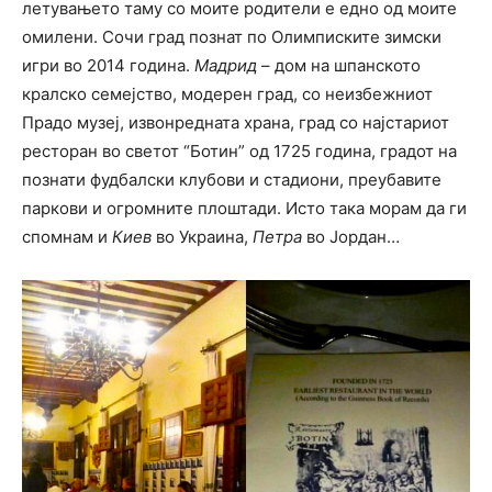
летувањето таму со моите родители е едно од моите
омилени. Сочи град познат по Олимписките зимски
игри во 2014 година.
Мадрид
– дом на шпанското
кралско семејство, модерен град, со неизбежниот
Прадо музеј, извонредната храна, град со најстариот
ресторан во светот “Ботин” од 1725 година, градот на
познати фудбалски клубови и стадиони, преубавите
паркови и огромните плоштади. Исто така морам да ги
спомнам и
Киев
во Украина,
Петра
во Јордан…