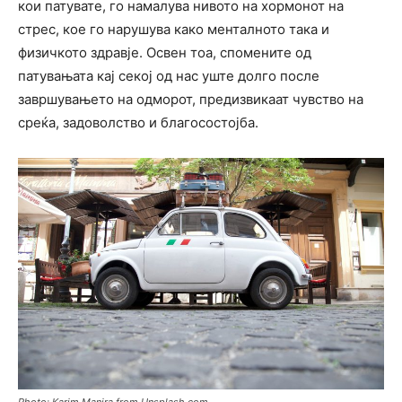
кои патувате, го намалува нивото на хормонот на
стрес, кое го нарушува како менталното така и
физичкото здравје. Освен тоа, спомените од
патувањата кај секој од нас уште долго после
завршувањето на одморот, предизвикаат чувство на
среќа, задоволство и благосостојба.
Photo: Karim Manjra from Unsplash.com