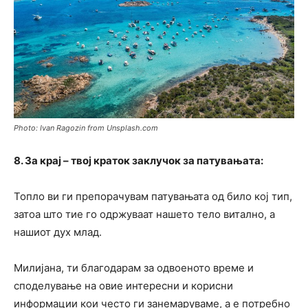
Photo: Ivan Ragozin from Unsplash.com
8. За крај – твој краток заклучок за патувањата:
Топло ви ги препорачувам патувањата од било кој тип,
затоа што тие го одржуваат нашето тело витално, а
нашиот дух млад.
Милијана, ти благодарам за одвоеното време и
споделување на овие интересни и корисни
информации кои често ги занемаруваме, а е потребно