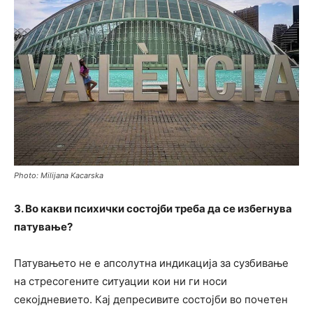
Photo: Milijana Kacarska
3. Во какви психички состојби треба да се избегнува
патување?
Патувањето не е апсолутна индикација за сузбивање
на стресогените ситуации кои ни ги носи
секојдневието. Кај депресивите состојби во почетен