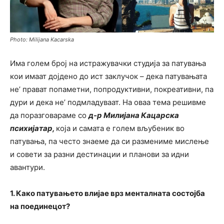
Photo: Milijana Kacarska
Има голем број на истражувачки студија за патувања
кои имаат дојдено до ист заклучок – дека патувањата
не’ прават попаметни, попродуктивни, покреативни, па
дури и дека не’ подмладуваат. На оваа тема решивме
да поразговараме со
д-р Милијана Кацарска
психијатар,
која и самата е голем вљубеник во
патувања, па често знаеме да си размениме мислење
и совети за разни дестинации и планови за идни
авантури.
1. Како патувањето влијае врз менталната состојба
на поединецот?