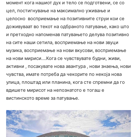
момент кога нашиот дух и тело се подготвени, се со
цел, постигнување на максимално уживање и
целосно восприемање на позитивните струи кои се
доживуваат во текот на одбраното патување, како што
и претходно напоменав патувањето делува позитивно
на сите наши сетила, восприемање на нови звуци
музика, восприемање на нови вкусови, восприемање
на нови мириси….Кога се чувствувате будни, живи,
активни , посакувате нова авантура , нови знаења, нови
чувства, имате потреба да чекорите по некоја нова
улица, плоштад или планина, кога сте спремни да го
вдишете мирисот на непознатото е тогаш е
вистинското време за патување.