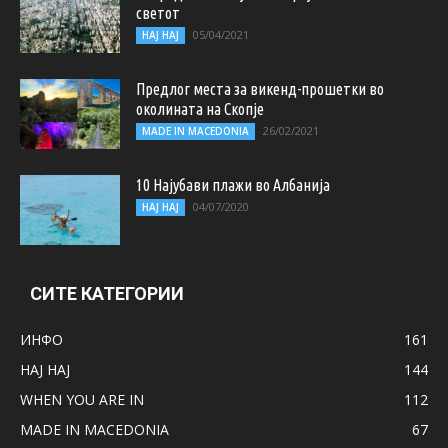
светот
05/04/2021
НАЈ НАЈ
Предлог места за викенд-прошетки во
околината на Скопје
26/02/2021
MADE IN MACEDONIA
10 Најубави плажи во Албанија
04/07/2020
НАЈ НАЈ
СИТЕ КАТЕГОРИИ
ИНФО
161
НАЈ НАЈ
144
WHEN YOU ARE IN
112
MADE IN MACEDONIA
67