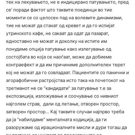
тек на лекувањето, не е индицирано патувањето, пред
се’ поради фактот што таквите поединци во тие
моменти се со целосен пад на волевите динамизми,
тие не можат да станат од кревет и да го испијат
утринското кафе, не сакаат да одат да пазарат,
едноставно не можат и доколку на истите им
понудиме опција патување како излегување од
состојбата во која се наоѓаат, може да добиеме
контраефект и да им причиниме дополнителен терет
кој не можат да го совладаат. Пациентите со панични и
агорафобични растројства исто така на почетокот на
третманот не се “кандидати” за патување т.е за
експозиција, изложување и соочување со нивниот
најголем страв, дали од летање, отворен простор,
затворен простор… Кај таквите случаи најпрво треба
да ја “набилдаме” менталната кодиција, да ги
разоружаме од ирационалните мисли и дури тогаш да