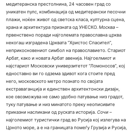
медитеранска престолнина, 24 часовен град со
уникатен пулс, комбинација од медитерански песочни
плажи, ноќен живот од светска класа, културна сцена,
храна и архитектура призната од УНЕСКО.
Москва
–
првенствено поради најголемата православна црква
некогаш изградена Црквата “Христос Спасител”,
неприкосновениот симбол на православието. Стариот
Арбат, како и новата Арбат авенија. Најгоелмиот и
најстариот Московски универзитетот “Ломоносов”, кој
едноставно ви го одзема здивот кога стоите пред
него, московското метро познато по својата
екстраваганција и единствен архитектонски дизајн,
кое овозможува не само удобно патување низ градот,
туку патување и низ минатото преку неописивите
приказни насликани од руската историја.
Сочи
–
најголемиот туристички град во Русија кој излегува на
Црното море, а е на границата помеѓу Грузија и Русија,