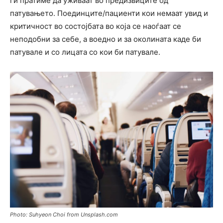
ги пратиме да уживаат во предизвиците од
патувањето. Поединците/пациенти кои немаат увид и
критичност во состојбата во која се наoѓаат се
неподобни за себе, а воедно и за околината каде би
патувале и со лицата со кои би патувале.
Photo: Suhyeon Choi from Unsplash.com