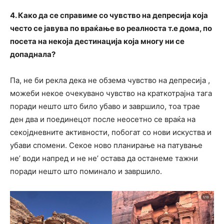
4. Како да се справиме со чувство на депресија која
често се јавува по враќање во реалноста т.е дома, по
посета на некоја дестинација која многу ни се
допаднала?
Па, не би рекла дека не обзема чувство на депресија ,
можеби некое очекувано чувство на краткотрајна тага
поради нешто што било убаво и завршило, тоа трае
ден два и поединецот после неосетно се враќа на
секојдневните активности, побогат со нови искуства и
убави спомени. Секое ново планирање на патување
не’ води напред и не не’ остава да останеме тажни
поради нешто што поминало и завршило.