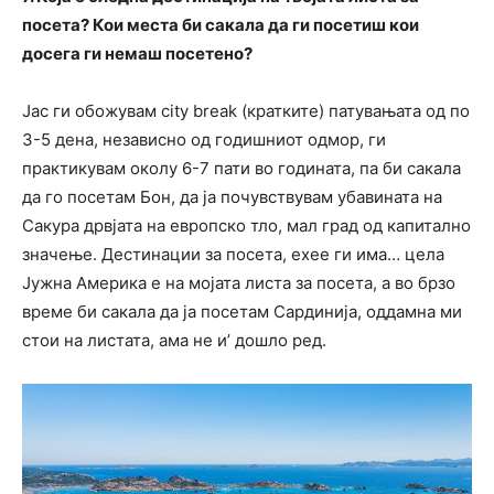
посета? Кои места би сакала да ги посетиш кои
досега ги немаш посетено?
Јас ги обожувам city break (кратките) патувањата од по
3-5 дена, независно од годишниот одмор, ги
практикувам околу 6-7 пати во годината, па би сакала
да го посетам Бон, да ја почувствувам убавината на
Сакура дрвјата на европско тло, мал град од капитално
значење. Дестинации за посета, ехее ги има… цела
Јужна Америка е на мојата листа за посета, а во брзо
време би сакала да ја посетам Сардинија, оддамна ми
стои на листата, ама не и’ дошло ред.