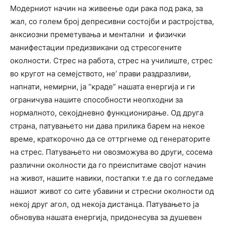
Модерниот начин на живеење оди рака под рака, за
жал, со голем број депресивни состојби и растројства,
анксиозни преметувања и ментални и физички
манифестации предизвикани од стресогените
околности. Стрес на работа, стрес на училиште, стрес
во кругот на семејството, не’ прави раздразливи,
напнати, немирни, ја “краде” нашата енергија и ги
ограничува нашите способности неопходни за
нормалното, секојдневно функционирање. Од друга
страна, патувањето ни дава прилика барем на некое
време, краткорочно да се оттргнеме од генераторите
на стрес. Патувањето ни овозможува во други, сосема
различни околности да го преиспитаме својот начин
на живот, нашите навики, постапки т.е да го согледаме
нашиот живот со сите убавини и стресни околности од
некој друг агол, од некоја дистанца. Патувањето ја
обновува нашата енергија, придонесува за душевен