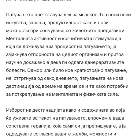
Патувањето претставува лек за мозокот. Тоа носи нови
искуства, знаења, продуктивност како и нови
можности при соочување со животните предизвици.
Менталната активност и когнитивната стимулација
која се доживува низ процесот на патувањето, ја
зајакнува отпорноста на целиот организам и притоа
научно докажано е дека ги одлага денереративните
болести. Одмор или било кое краткотрајно патување,
не’ оттргнува од секојдневието, патувањата на нова
дестинација од време на време се и те како потребни
за поткрепување на менталната и физичката сила.
Изборот на дестинацијата како и содржината во која
ќе уживате во текот на патувањето, впрочем е ваша
сопствена терапија, која сами си ја препишувате, а ја
одредувате согласно вашите желби, можности и