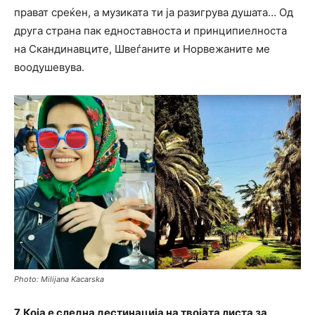
прават среќен, а музиката ти ја разигрува душата… Од
друга страна пак едноставноста и принципиелноста
на Скандинавците, Швеѓаните и Норвежаните ме
воодушевува.
Photo: Milijana Kacarska
7. Која е следна дестинација на твојата листа за