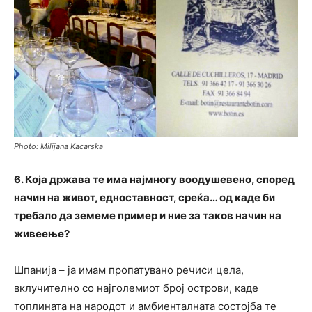
Photo: Milijana Kacarska
6. Која држава те има најмногу воодушевено, според
начин на живот, едноставност, среќа… од каде би
требало да земеме пример и ние за таков начин на
живеење?
Шпанија – ја имам пропатувано речиси цела,
вклучително со најголемиот број острови, каде
топлината на народот и амбиенталната состојба те