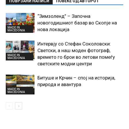
ПОВРЗАНИ НАПИСИ
ПОВЕЌЕ ОД АВТОРОТ
“Зимзоленд” – Започна
новогодишниот базар во Скопје на
MADE IN
нова локација
MACEDONIA
Интервју со Стефан Соколовски:
Светски, а наш моден фотограф,
MADE IN
времето го брои во летови помеѓу
MACEDONIA
светските модни центри
Битуше и Крчин – спој на историја,
природа и авантура
MADE IN
MACEDONIA