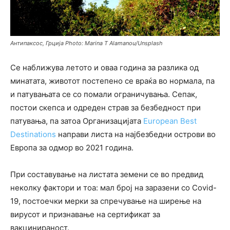
Антипаксос, Грција Photo: Marina T Alamanou/Unsplash
Се наближува летото и оваа година за разлика од
минатата, животот постепено се враќа во нормала, па
и патувањата се со помали ограничувања. Сепак,
постои скепса и одреден страв за безбедност при
патувања, па затоа Организацијата
European Best
Destinations
направи листа на најбезбедни острови во
Европа за одмор во 2021 година.
При составување на листата земени се во предвид
неколку фактори и тоа: мал број на заразени со Covid-
19, постоечки мерки за спречување на ширење на
вирусот и признавање на сертификат за
вакцинираност.