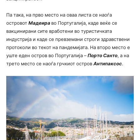
Па така, на прво место на оваа листа се наоѓа
островот
Мадеира
во Португалија, каде веќе се
вакцинирани сите вработени во туристичката
индустрија и каде се превземани строги здравствени
протоколи во текот на пандемијата. На второ место е
уште еден остров во Португалија –
Порто Санто
, а на
трето место се наоѓа грчкиот остров
Антипаксос
.