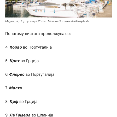
Мадеира, Португалија Photo: Monika Guzikowska/Unsplash
Понатаму листата продолжува со:
4.
Корво
во Португалија
5.
Крит
во Грција
6.
Флорес
во Португалија
7.
Малта
8.
Крф
во Грција
9.
Ла Гомера
во Шпанија