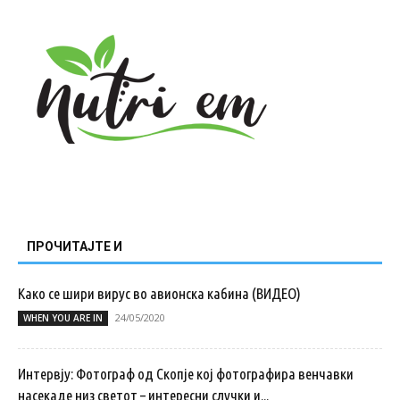
ПРОЧИТАЈТЕ И
Како се шири вирус во авионска кабина (ВИДЕО)
24/05/2020
WHEN YOU ARE IN
Интервју: Фотограф од Скопје кој фотографира венчавки
насекаде низ светот – интересни случки и...