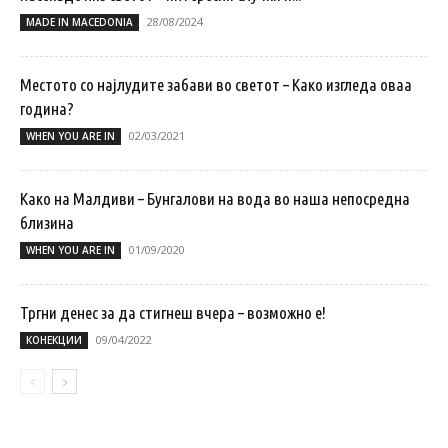
28/08/2024
MADE IN MACEDONIA
Местото со најлудите забави во светот – Како изгледа оваа
година?
02/03/2021
WHEN YOU ARE IN
Како на Малдиви – Бунгалови на вода во наша непосредна
близина
01/09/2020
WHEN YOU ARE IN
Тргни денес за да стигнеш вчера – возможно е!
09/04/2022
КОНЕКЦИИ