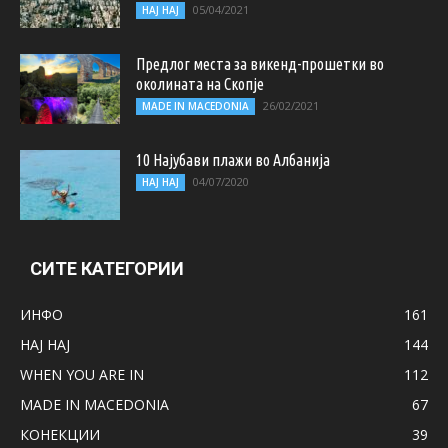
05/04/2021
НАЈ НАЈ
Предлог места за викенд-прошетки во
околината на Скопје
26/02/2021
MADE IN MACEDONIA
10 Најубави плажи во Албанија
04/07/2020
НАЈ НАЈ
СИТЕ КАТЕГОРИИ
ИНФО
161
НАЈ НАЈ
144
WHEN YOU ARE IN
112
MADE IN MACEDONIA
67
КОНЕКЦИИ
39