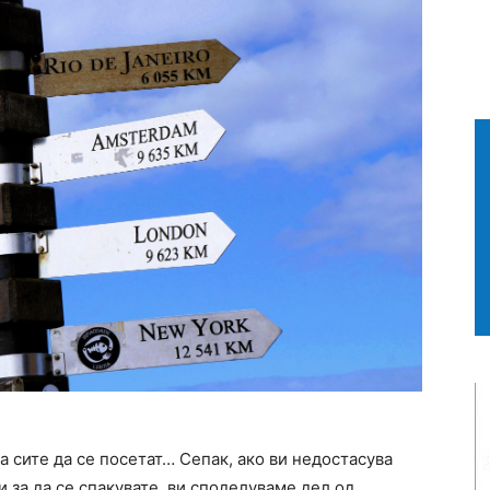
 сите да се посетат… Сепак, ако ви недостасува
 за да се спакувате, ви споделуваме дел од