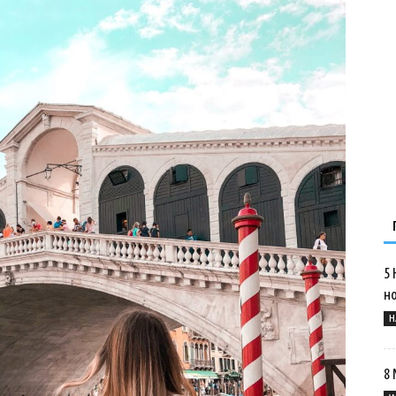
5 
н
Н
8 