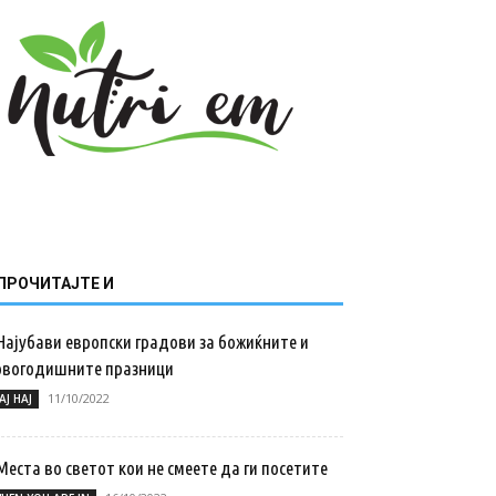
ПРОЧИТАЈТЕ И
Најубави европски градови за божиќните и
овогодишните празници
11/10/2022
АЈ НАЈ
Места во светот кои не смеете да ги посетите