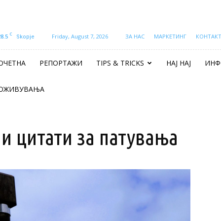
C
28.5
Friday, August 7, 2026
ЗА НАС
МАРКЕТИНГ
КОНТАК
Skopje
ОЧЕТНА
РЕПОРТАЖИ
TIPS & TRICKS
НАЈ НАЈ
ИНФ
ОЖИВУВАЊА
и цитати за патувања