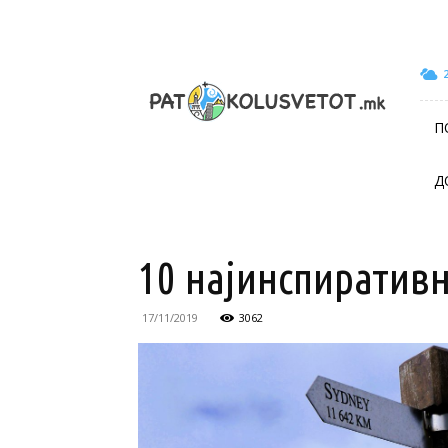
patokolusvetot.mk
П
Д
10 најинспиративн
17/11/2019
3062