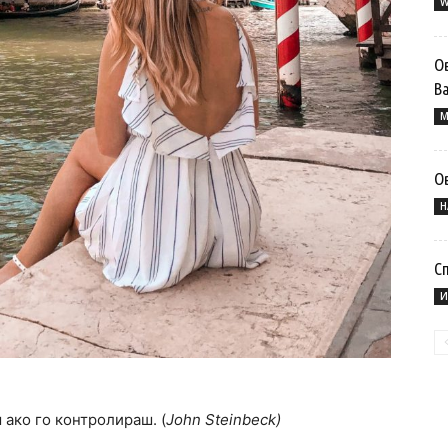
W
Ов
Ba
M
О
Н
Сп
И
 ако го контролираш. (
John Steinbeck)