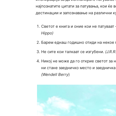
најпознатите цитати за патувања, кои ќе 
дестинации и запознавање на различни ку
Светот е книга и оние кои не патуваат
Hippo)
Барем еднаш годишно отиди на некое 
Не сите кои талкаат се изгубени.
(J.R.
Никој не може да го открие светот за 
ни стане заедничко место и заедничка
(Wendell Berry
)