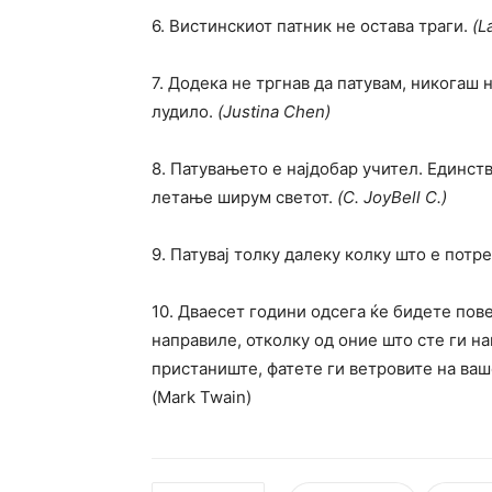
6. Вистинскиот патник не остава траги.
(L
7. Додека не тргнав да патувам, никогаш
лудило.
(Justina Chen)
8. Патувањето е најдобар учител. Единст
летање ширум светот.
(C. JoyBell C.)
9. Патувај толку далеку колку што е потр
10. Дваесет години одсега ќе бидете пов
направиле, отколку од оние што сте ги н
пристаниште, фатете ги ветровите на ваш
(Mark Twain)