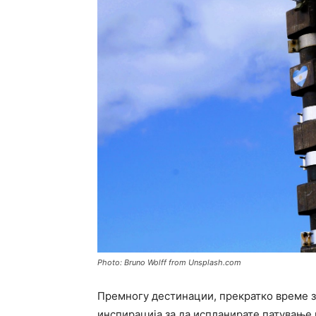
Photo: Bruno Wolff from Unsplash.com
Премногу дестинации, прекратко време за
инспирација за да испланирате патување и