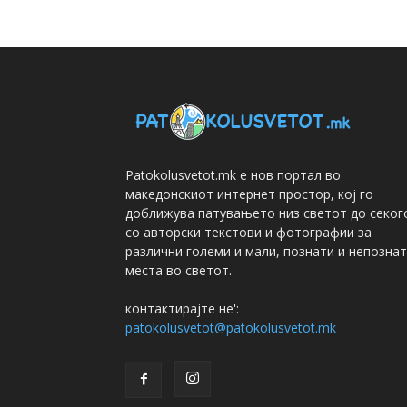
Patokolusvetot.mk е нов портал во
македонскиот интернет простор, кој го
доближува патувањето низ светот до секог
со авторски текстови и фотографии за
различни големи и мали, познати и непозна
места во светот.
контактирајте не':
patokolusvetot@patokolusvetot.mk