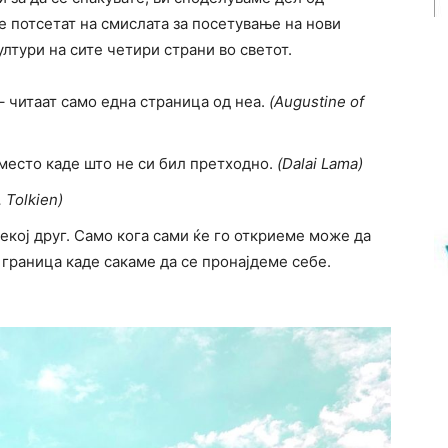
ве потсетат на смислата за посетување на нови
лтури на сите четири страни во светот.
 – читаат само една страница од неа.
(Augustine of
место каде што не си бил претходно.
(Dalai Lamа)
R. Tolkien)
некој друг. Само кога сами ќе го откриеме може да
 граница каде сакаме да се пронајдеме себе.