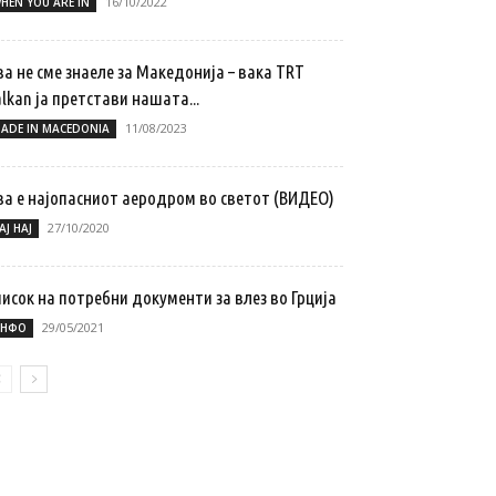
16/10/2022
HEN YOU ARE IN
а не сме знаеле за Македонија – вака TRT
lkan ја претстави нашата...
11/08/2023
ADE IN MACEDONIA
ва е најопасниот аеродром во светот (ВИДЕО)
27/10/2020
АЈ НАЈ
исок на потребни документи за влез во Грција
29/05/2021
НФО