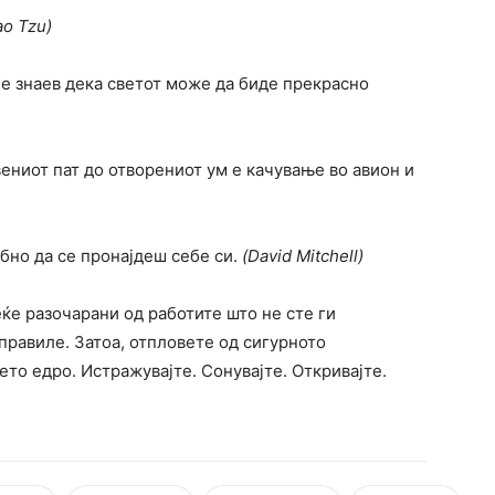
ao Tzu)
 не знаев дека светот може да биде прекрасно
вениот пат до отворениот ум е качување во авион и
ебно да се пронајдеш себе си.
(David Mitchell)
еќе разочарани од работите што не сте ги
аправиле. Затоа, отпловете од сигурното
ето едро. Истражувајте. Сонувајте. Откривајте.