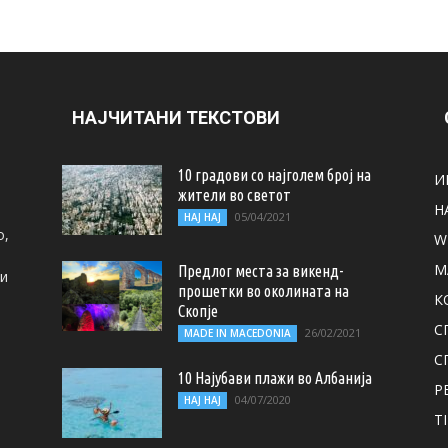
НАЈЧИТАНИ ТЕКСТОВИ
10 градови со најголем број на
И
жители во светот
Н
05/04/2021
НАЈ НАЈ
о,
W
M
Предлог места за викенд-
ти
прошетки во околината на
К
Скопје
С
26/02/2021
MADE IN MACEDONIA
С
10 Најубави плажи во Албанија
Р
04/07/2020
НАЈ НАЈ
T