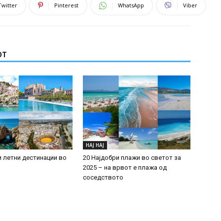
Twitter
Pinterest
WhatsApp
Viber
ОТ
НАЈ НАЈ
и летни дестинации во
20 Најдобри плажи во светот за
2025 – на врвот е плажа од
соседството