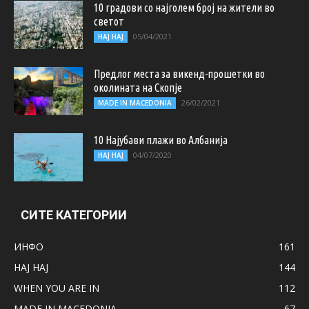
10 градови со најголем број на жители во
светот
05/04/2021
НАЈ НАЈ
Предлог места за викенд-прошетки во
околината на Скопје
26/02/2021
MADE IN MACEDONIA
10 Најубави плажи во Албанија
04/07/2020
НАЈ НАЈ
СИТЕ КАТЕГОРИИ
ИНФО
161
НАЈ НАЈ
144
WHEN YOU ARE IN
112
MADE IN MACEDONIA
67