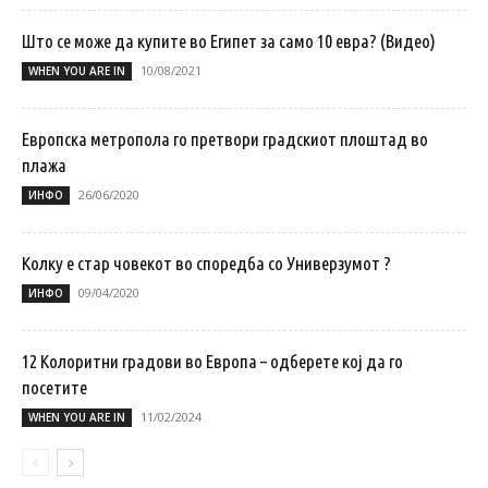
Што се може да купите во Египет за само 10 евра? (Видео)
10/08/2021
WHEN YOU ARE IN
Европска метропола го претвори градскиот плоштад во
плажа
26/06/2020
ИНФО
Колку е стар човекот во споредба со Универзумот ?
09/04/2020
ИНФО
12 Колоритни градови во Европа – одберете кој да го
посетите
11/02/2024
WHEN YOU ARE IN