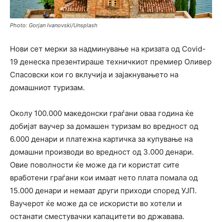
Photo: Gorjan Ivanovski/Unsplash
Нови сет мерки за надминување на кризата од Covid-
19 денеска презентираше техничкиот премиер Оливер
Спасовски кои го вклучија и зајакнувањето на
домашниот туризам.
Околу 100.000 македонски граѓани оваа година ќе
добијат ваучер за домашен туризам во вредност од
6.000 денари и платежна картичка за купување на
домашни производи во вредност од 3.000 денари.
Овие поволности ќе може да ги користат сите
вработени граѓани кои имаат нето плата помала од
15.000 денари и немаат други приходи според УЈП.
Ваучерот ќе може да се искористи во хотели и
останати сместувачки капацитети во државава.