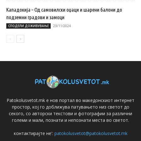
Кападокија – Од самовилски оџаци и шарени балони до
подземни градови и замоци
23/11/2024
СПОДЕЛИ ДОЖИВУВАЊЕ
Patokolusvetot.mk е нов портал во македонскиот интернет
простор, кој го доближува патувањето низ светот до
секого, со авторски текстови и фотографии за различни
големи и мали, познати и непознати места во светот.
контактирајте не':
patokolusvetot@patokolusvetot.mk