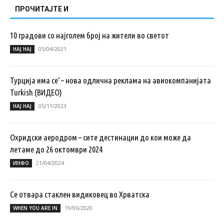
ПРОЧИТАЈТЕ И
10 градови со најголем број на жители во светот
05/04/2021
НАЈ НАЈ
Турција има се’ – нова одлична реклама на авиокомпанијата
Turkish (ВИДЕО)
05/11/2023
НАЈ НАЈ
Охридски аеродром – сите дестинации до кои може да
летаме до 26 октомври 2024
21/04/2024
ИНФО
Се отвара стаклен видиковец во Хрватска
19/06/2020
WHEN YOU ARE IN