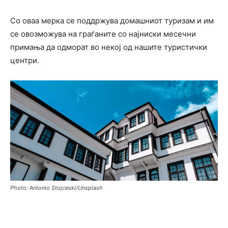
Со оваа мерка се поддржува домашниот туризам и им
се овозможува на граѓаните со најниски месечни
примања да одморат во некој од нашите туристички
центри.
Photo: Antonio Stojceski/Unsplash