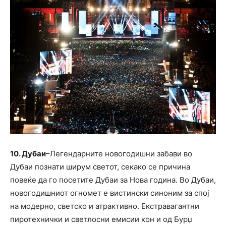
10. Дубаи
–Легендарните новогодишни забави во
Дубаи познати ширум светот, секако се причина
повеќе да го посетите Дубаи за Нова година. Во Дубаи,
новогодишниот огномет е вистински синоним за спој
на модерно, светско и атрактивно. Екстравагантни
пиротехнички и светлосни емисии кон и од Бурџ