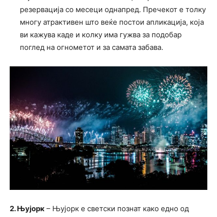
резервација со месеци однапред. Пречекот е толку
многу атрактивен што веќе постои апликација, која
ви кажува каде и колку има гужва за подобар
поглед на огнометот и за самата забава.
2. Њујорк
– Њујорк е светски познат како едно од