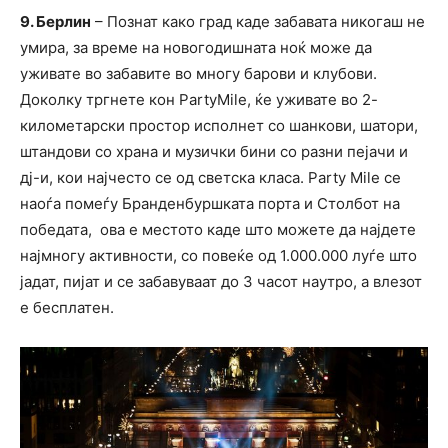
9. Берлин
– Познат како град каде забавата никогаш не
умира, за време на новогодишната ноќ може да
уживате во забавите во многу барови и клубови.
Доколку тргнете кон PartyMile, ќе уживате во 2-
километарски простор исполнет со шанкови, шатори,
штандови со храна и музички бини со разни пејачи и
дј-и, кои најчесто се од светска класа. Party Mile се
наоѓа помеѓу Бранденбуршката порта и Столбот на
победата, ова е местото каде што можете да најдете
најмногу активности, со повеќе од 1.000.000 луѓе што
јадат, пијат и се забавуваат до 3 часот наутро, а влезот
е бесплатен.