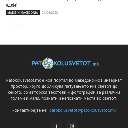
идеја!
01/04/2023
MADE IN MACEDONIA
Patokolusvetot.mk е нов портал во македонскиот интернет
простор, кој го доближува патувањето низ светот до
секого, со авторски текстови и фотографии за различни
големи и мали, познати и непознати места во светот.
контактирајте не':
patokolusvetot@patokolusvetot.mk