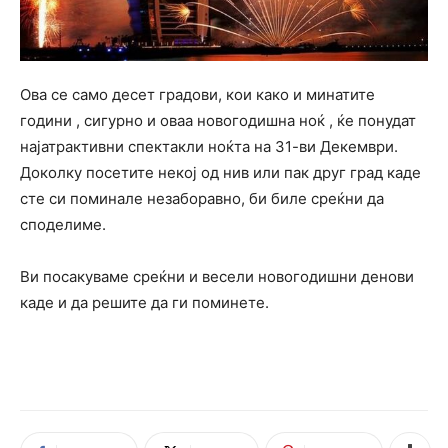
Ова се само десет градови, кои како и минатите
години , сигурно и оваа новогодишна ноќ , ќе понудат
најатрактивни спектакли ноќта на 31-ви Декември.
Доколку посетите некој од нив или пак друг град каде
сте си поминале незаборавно, би биле среќни да
споделиме.
Ви посакуваме среќни и весели новогодишни денови
каде и да решите да ги поминете.