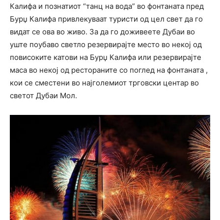
Калифа и познатиот “танц на вода” во фонтаната пред
Бурџ Калифа привлекуваат туристи од цел свет да го
видат се ова во живо. За да го доживеете Дубаи во
уште поубаво светло резервирајте место во некој од
повисоките катови на Бурџ Калифа или резервирајте
маса во некој од рестораните со поглед на фонтаната ,
кои се сместени во најголемиот трговски центар во
светот Дубаи Мол.