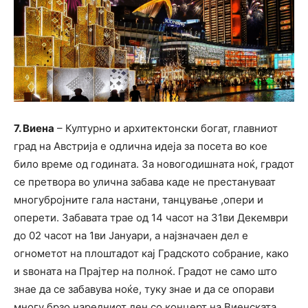
7. Виена
– Културно и архитектонски богат, главниот
град на Австрија е одлична идеја за посета во кое
било време од годината. За новогодишната ноќ, градот
се претвора во улична забава каде не престануваат
многубројните гала настани, танцување ,опери и
оперети. Забавата трае од 14 часот на 31ви Декември
до 02 часот на 1ви Јануари, а најзначаен дел е
огнометот на плоштадот кај Градското собрание, како
и ѕвоната на Прајтер на полноќ. Градот не само што
знае да се забавува ноќе, туку знае и да се опорави
многу брзо наредниот ден со концерт на Виенската