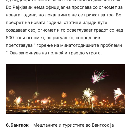
Во Рејкјавик нема официјална прослава со огномет за
новата година, но локалциите не се грижат за тоа. Во
пресрет на новата година, стотици илјади луѓе
создаваат свој огномет и го осветлуваат градот со над
500 тони огномет, во ритуал кој според нив
претставува “ горење на минатогодишните проблеми
“. Ова започнува на полноќ и трае до утрото.
6. Бангкок
– Мештаните и туристите во Бангкок ја