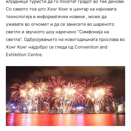
илјадници туристи да го посетат градот во тие денови.
Со самото тоа што Хонг Конг е центар на најновата
технологија и информатички новини , може да
уживате во огномет и да се занесете во шареното
светло и звучното шоу наречено “Симфонија на
светла”. Одбројувањето на новогодишната прослава во
Хонг Конг најдобро се гледа од Convention and
Exhibition Centre.