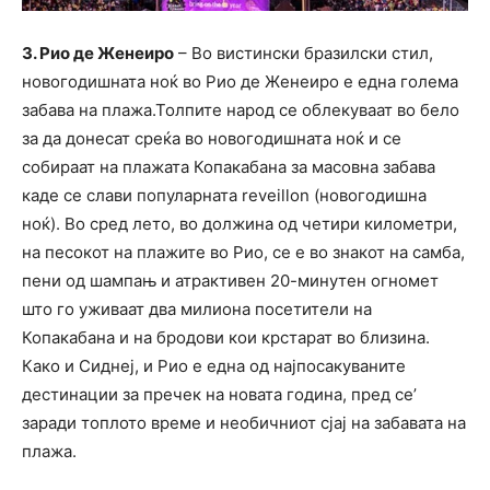
3. Рио де Женеиро
– Во вистински бразилски стил,
новогодишната ноќ во Рио де Женеиро е една голема
забава на плажа.Толпите народ се облекуваат во бело
за да донесат среќа во новогодишната ноќ и се
собираат на плажата Копакабана за масовна забава
каде се слави популарната reveillon (новогодишна
ноќ). Во сред лето, во должина од четири километри,
на песокот на плажите во Рио, се е во знакот на самба,
пени од шампањ и атрактивен 20-минутен огномет
што го уживаат два милиона посетители на
Копакабана и на бродови кои крстарат во близина.
Како и Сиднеј, и Рио е една од најпосакуваните
дестинации за пречек на новата година, пред се’
заради топлото време и необичниот сјај на забавата на
плажа.