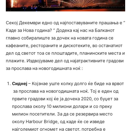
Секој Декември едно од најпоставуваните прашања е “
Каде за Нова година? “ Додека кај нас на Балканот
главно собиралиште за дочек на новата година се
кафеаните, рестораните и дискотеките, во останатиот
дел од светот тоа се плоштадите, планинските места и
плажите. Издвојуваме дел од најатрактивните градови
за прослава на новогодишната ноќ :
Сиднеј
– Којзнае уште колку долго ќе биде на врвот
за прослава на новогодишната ноќ. Тој е еден од
првите градови кој ќе ја дочека 2020, со буџет за
прослава околу 10 милиони долари и со преку
милион посетители. За да се резервира место
околу Harbour Bridge, од каде ќе се изведе
најголемиот огномет на светот, потребна е