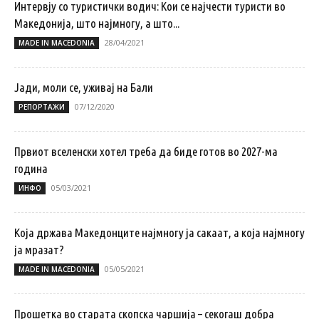
Интервју со туристички водич: Кои се најчести туристи во
Македонија, што најмногу, а што...
28/04/2021
MADE IN MACEDONIA
Јади, моли се, уживај на Бали
07/12/2020
РЕПОРТАЖИ
Првиот вселенски хотел треба да биде готов во 2027-ма
година
05/03/2021
ИНФО
Која држава Македонците најмногу ја сакаат, а која најмногу
ја мразат?
05/05/2021
MADE IN MACEDONIA
Прошетка во старата скопска чаршија – секогаш добра