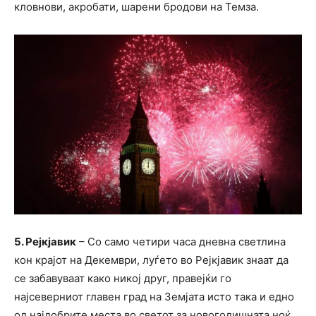
кловнови, акробати, шарени бродови на Темза.
5. Рејкјавик
– Со само четири часа дневна светлина
кон крајот на Декември, луѓето во Рејкјавик знаат да
се забавуваат како никој друг, правејќи го
најсеверниот главен град на Земјата исто така и едно
од најдобрите места во светот за новогодишната ноќ.