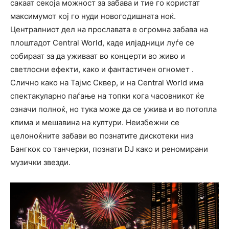
сакаат секоја можност за забава и тие го користат
максимумот кој го нуди новогодишната ноќ.
Централниот дел на прославата е огромна забава на
плоштадот Central World, каде илјадници луѓе се
собираат за да уживаат во концерти во живо и
светлосни ефекти, како и фантастичен огномет .
Слично како на Тајмс Сквер, и на Central World има
спектакуларно паѓање на топки кога часовникот ќе
означи полноќ, но тука може да се ужива и во потопла
клима и мешавина на култури. Неизбежни се
целоноќните забави во познатите дискотеки низ
Бангкок со танчерки, познати DJ како и реномирани
музички звезди.