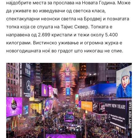
најдобрите места за прослава на Новата Година. Може
да уживате во изведувачи од светска класа,
спектакуларни неонски светла на Бродвеј и познатата
топка која се спушта на Тајмс Сквер. Топката е
направена од 2.699 кристали и тежи околу 5.400
килограми. Вистинско уживање и огромна журка е
новогодишната ноќ во градот што никогаш не спие.