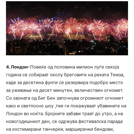
4. Лондон
–Повеќе од половина милион луѓе секоја
година се собираат околу бреговите на реката Темза,
каде за десетина фунти се резервира подобро место
за уживање на десет минутен, величествен огномет.
Со ѕвоната од Биг Бен започнува огромниот огномет
како и светлосно шоу ,тие ги покажуваат убавините на
Лондон во ноќта. Бројните забави траат до утро, а на
новогодишниот ден, се одржува фестивалска парада
на костимирани танчерки, марширачки бендови,