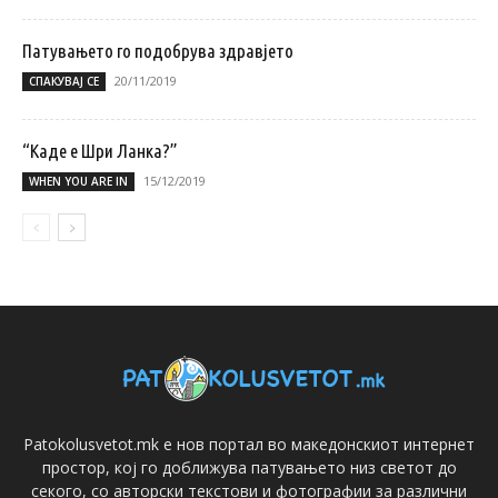
Патувањето го подобрува здравјето
20/11/2019
СПАКУВАЈ СЕ
“Каде е Шри Ланка?”
15/12/2019
WHEN YOU ARE IN
Patokolusvetot.mk е нов портал во македонскиот интернет
простор, кој го доближува патувањето низ светот до
секого, со авторски текстови и фотографии за различни