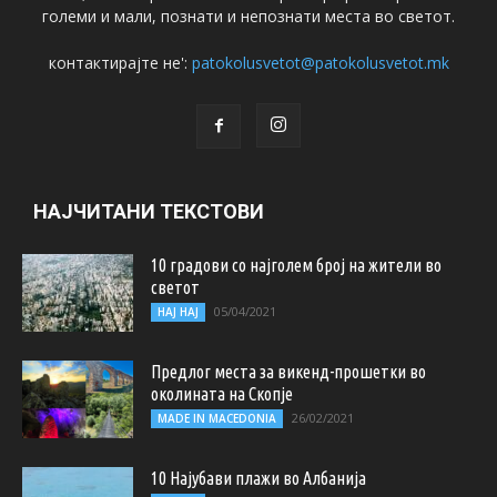
големи и мали, познати и непознати места во светот.
контактирајте не':
patokolusvetot@patokolusvetot.mk
НАЈЧИТАНИ ТЕКСТОВИ
10 градови со најголем број на жители во
светот
05/04/2021
НАЈ НАЈ
Предлог места за викенд-прошетки во
околината на Скопје
26/02/2021
MADE IN MACEDONIA
10 Најубави плажи во Албанија