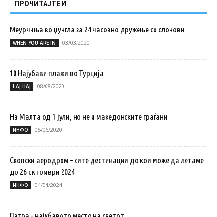
ПРОЧИТАЈТЕ И
Меурчиња во џунгла за 24 часовно дружење со слонови
03/03/2020
WHEN YOU ARE IN
10 Најубави плажи во Турција
08/08/2020
НАЈ НАЈ
На Малта од 1 јули, но не и македонските граѓани
05/06/2020
ИНФО
Скопски аеродром – сите дестинации до кои може да летаме
до 26 октомври 2024
04/04/2024
ИНФО
Петра – најубавото место на светот