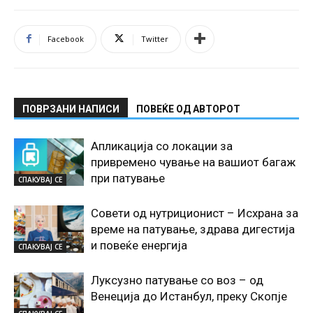
Facebook
Twitter
ПОВРЗАНИ НАПИСИ
ПОВЕЌЕ ОД АВТОРОТ
Апликација со локации за
привремено чување на вашиот багаж
при патување
СПАКУВАЈ СЕ
Совети од нутриционист – Исхрана за
време на патување, здрава дигестија
и повеќе енергија
СПАКУВАЈ СЕ
Луксузно патување со воз – од
Венеција до Истанбул, преку Скопје