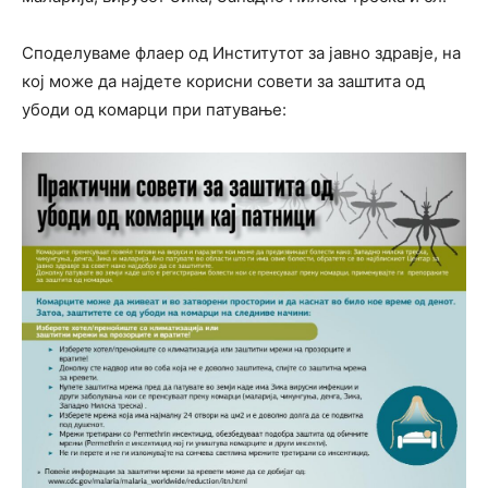
Споделуваме флаер од Институтот за јавно здравје, на
кој може да најдете корисни совети за заштита од
убоди од комарци при патување: