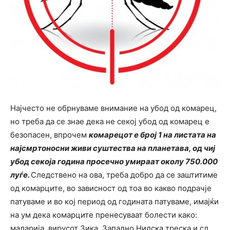
Најчесто не обрнуваме внимание на убод од комарец,
но треба да се знае дека не секој убод од комарец е
безопасен, впрочем
комарецот е број 1 на листата на
најсмртоносни живи суштества на планетава, од чиј
убод секоја година просечно умираат околу 750.000
луѓе.
Следствено на ова, треба добро да се заштитиме
од комарците, во зависност од тоа во какво подрачје
патуваме и во кој период од годината патуваме, имајќи
на ум дека комарците пренесуваат болести како:
маларија, вирусот Зика, Западно Нилска треска и сл.