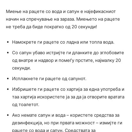
Миење на рацете со вода и сапун е најефикасниот
начин на спречување на зараза. Миењето на рацете
не треба да биде пократко од 20 секунди!
Намокрете ги рацете со ладна или топла вода.
Со сапун убаво истријте ги дланките до зглобовите
од внатре и надвор и помеѓу прстите, најмалку 20
секунди.
Исплакнете ги рацете од сапунот.
Избришете ги рацете со хартија за една употреба и
таа хартија искористете ја за да ја отворите вратата
од тоалетот.
Ако немате сапун и вода – користете средства за
дезинфекција, но при првата можност – измијте ги
рацете со вода и сапун. Средствата за