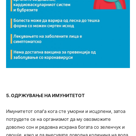
5. ОДРЖУВАЊЕ НА ИМУНИТЕТОТ
Имунитетот опаѓа кога сте уморни и исцрпени, затоа
потрудете се на организмот да му овозможите
доволно сон и редовна исхрана богата со зеленчук и
овошје, како и да внесувате доволна количина на вода,