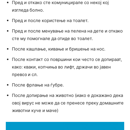
Пред и откако сте комуницирале со некој кој
изгледа болно.
Пред и после користење на тоалет.
Пред и после менување на пелена на дете и откако
сте му помогнале да отиде во тоалет.
После кашлање, кивање и бришење на нос.
После контакт со површини кои често се допираат,
како: кваки, копчиња во лифт, држачи во јавен
превоз и сл.
После фрлање на ѓубре.
После допирање на животно (иако е докажано дека
овој вирус не може да се пренесе преку домашните
животни куче и маче)