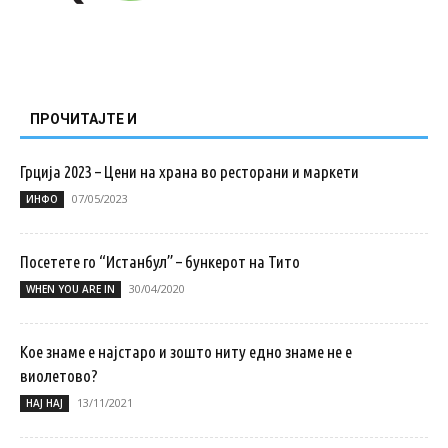
ПРОЧИТАЈТЕ И
Грција 2023 – Цени на храна во ресторани и маркети
07/05/2023
ИНФО
Посетете го “Истанбул” – бункерот на Тито
30/04/2020
WHEN YOU ARE IN
Кое знаме е најстаро и зошто ниту едно знаме не е
виолетово?
13/11/2021
НАЈ НАЈ