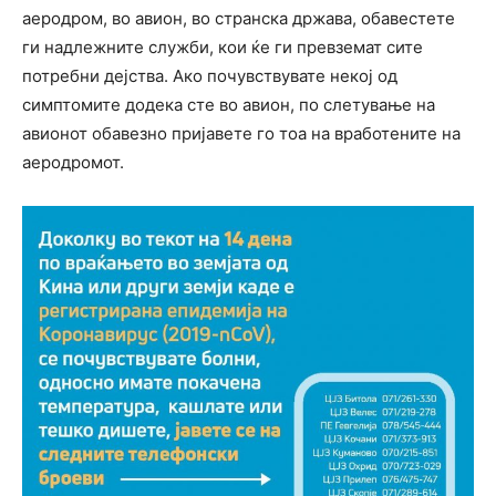
аеродром, во авион, во странска држава, обавестете
ги надлежните служби, кои ќе ги превземат сите
потребни дејства. Ако почувствувате некој од
симптомите додека сте во авион, по слетување на
авионот обавезно пријавете го тоа на вработените на
аеродромот.