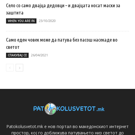
Село со само двајца дедовци – и двајцата носат маски за
заштита
23/10/2020
WHEN YOU ARE IN
Само еден човек може да патува без пасош насекаде во
светот
26/04/2021
СПАКУВАЈ СЕ
Patokolusvetot.mk е нов портал во македонскиот интернет
простор, кој го доближува патувањето низ светот до