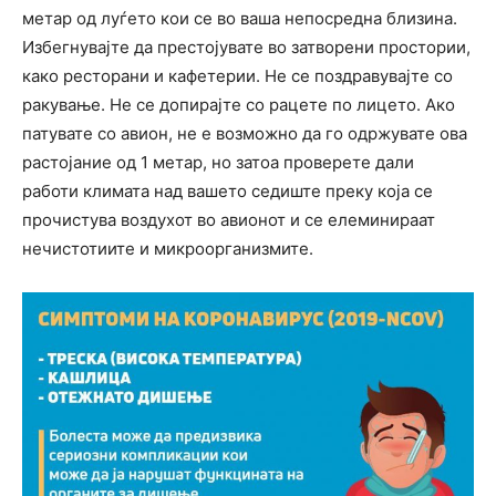
метар од луѓето кои се во ваша непосредна близина.
Избегнувајте да престојувате во затворени простории,
како ресторани и кафетерии. Не се поздравувајте со
ракување. Не се допирајте со рацете по лицето. Ако
патувате со авион, не е возможно да го одржувате ова
растојание од 1 метар, но затоа проверете дали
работи климата над вашето седиште преку која се
прочистува воздухот во авионот и се елеминираат
нечистотиите и микроорганизмите.