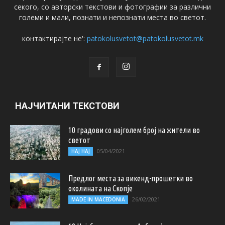
секого, со авторски текстови и фотографии за различни
големи и мали, познати и непознати места во светот.
контактирајте не':
patokolusvetot@patokolusvetot.mk
НАЈЧИТАНИ ТЕКСТОВИ
10 градови со најголем број на жители во
светот
05/04/2021
НАЈ НАЈ
Предлог места за викенд-прошетки во
околината на Скопје
26/02/2021
MADE IN MACEDONIA