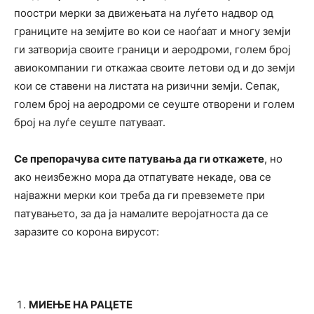
поостри мерки за движењата на луѓето надвор од
границите на земјите во кои се наоѓаат и многу земји
ги затворија своите граници и аеродроми, голем број
авиокомпании ги откажаа своите летови од и до земји
кои се ставени на листата на ризични земји. Сепак,
голем број на аеродроми се сеуште отворени и голем
број на луѓе сеуште патуваат.
Се препорачува сите патувања да ги откажете
, но
ако неизбежно мора да отпатувате некаде, ова се
најважни мерки кои треба да ги превземете при
патувањето, за да ја намалите веројатноста да се
заразите со корона вирусот:
МИЕЊЕ НА РАЦЕТЕ