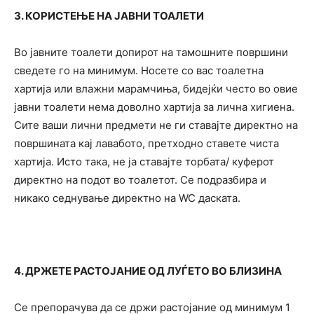
3. КОРИСТЕЊЕ НА ЈАВНИ ТОАЛЕТИ
Во јавните тоалети допирот на тамошните површини
сведете го на минимум. Носете со вас тоалетна
хартија или влажни марамчиња, бидејќи често во овие
јавни тоалети нема доволно хартија за лична хигиена.
Сите ваши лични предмети не ги ставајте директно на
површината кај лавабото, претходно ставете чиста
хартија. Исто така, не ја ставајте торбата/ куферот
директно на подот во тоалетот. Се подразбира и
никако седнување директно на WC даската.
4. ДРЖЕТЕ РАСТОЈАНИЕ ОД ЛУЃЕТО ВО БЛИЗИНА
Се препорачува да се држи растојание од минимум 1