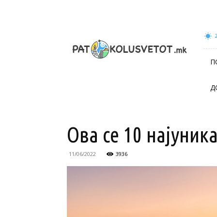
patokolusvetot.mk
П
Д
Ова се 10 најуник
11/06/2022
3936