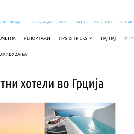
C
26.4
Friday, August 7, 2026
ЗА НАС
МАРКЕТИНГ
КОНТАК
Skopje
ОЧЕТНА
РЕПОРТАЖИ
TIPS & TRICKS
НАЈ НАЈ
ИНФ
ОЖИВУВАЊА
атни хотели во Грција