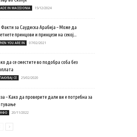
15/12/2024
ADE IN MACEDONIA
 Факти за Саудиска Арабија – Може да
етнете принцови и принцези на секој...
07/02/2021
HEN YOU ARE IN
ко да се сместите во подобра соба без
оплата
25/02/2020
ПАКУВАЈ СЕ
за – Како да проверите дали ви е потребна за
атување
20/11/2022
НФО