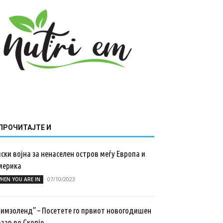
ПРОЧИТАЈТЕ И
ски војна за ненаселен остров меѓу Европа и
мерика
07/10/2023
HEN YOU ARE IN
Зимзоленд” – Посетете го првиот новогодишен
зар во Скопје