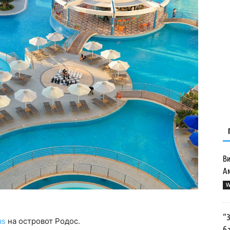
Ви
А
W
“
as
на островот Родос.
ба