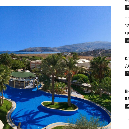
M
12
ср
W
Ка
д
С
Ви
п
И