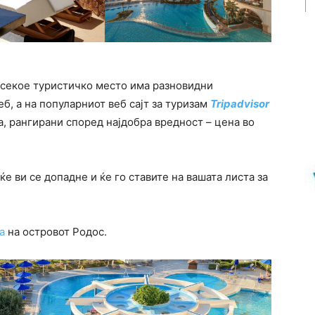
о секое туристичко место има разновидни
еб, а на популарниот веб сајт за туризам
Tripadvisor
а, рангирани според најдобра вредност – цена во
ќе ви се допадне и ќе го ставите на вашата листа за
a
на островот Родос.