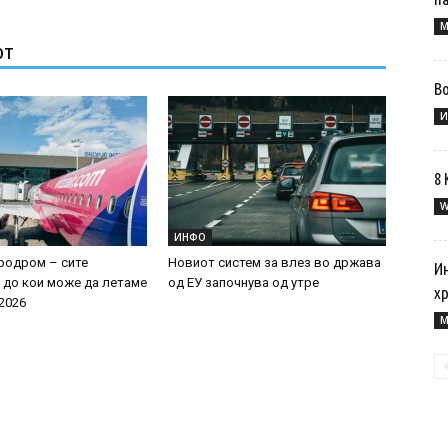
M
ОТ
Во
И
8 
W
ИНФО
родром – сите
Новиот систем за влез во држава
Ин
 до кои може да летаме
од ЕУ започнува од утре
х
 2026
M