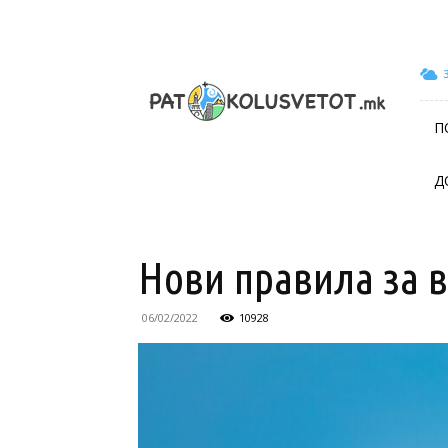
patokolusvetot.mk
П
Д
Нови правила за в
06/02/2022
10928