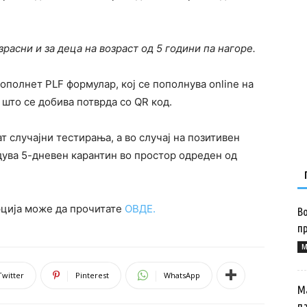
зрасни и за деца на возраст од 5 години па нагоре.
пополнет PLF формулар, кој се пополнува online на
о што се добива потврда со QR код.
ат случајни тестирања, а во случај на позитивен
идува 5-дневен карантин во простор одреден од
рција може да прочитате
ОВДЕ.
Во
п
M
Twitter
Pinterest
WhatsApp
М
п