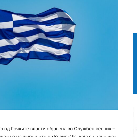
ка од Грчките власти објавена во Службен весник –
ичување на ширењето на Ковид-19″, која се однесува