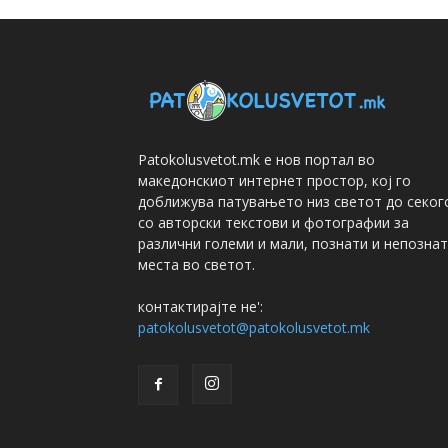
Patokolusvetot.mk е нов портал во
македонскиот интернет простор, кој го
доближува патувањето низ светот до секог
со авторски текстови и фотографии за
различни големи и мали, познати и непозна
места во светот.
контактирајте не':
patokolusvetot@patokolusvetot.mk