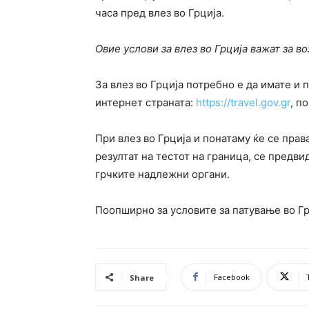
часа пред влез во Грција.
Овие услови за влез во Грција важат за во
За влез во Грција потребно е да имате и 
интернет страната:
https://travel.gov.gr
, п
При влез во Грција и понатаму ќе се прав
резултат на тестот на граница, се предв
грчките надлежни органи.
Поопширно за условите за патување во Г
Facebook
Share