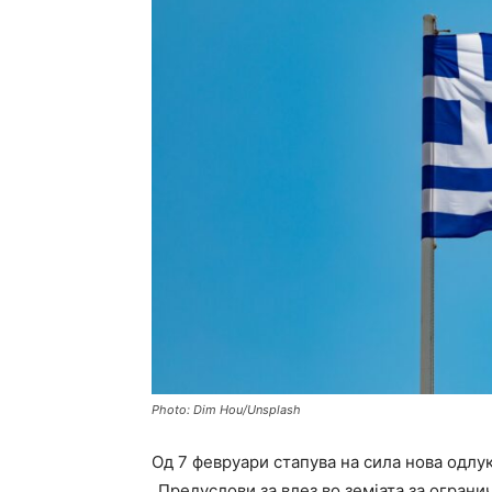
Photo: Dim Hou/Unsplash
Од 7 февруари стапува на сила нова одлу
„Предуслови за влез во земјата за огран