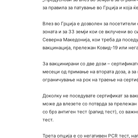
за правила за патување во Грција и која 
Влез во Грција е дозволен за посетители
зоната и за 33 земји кои се вклучени во с
Северна Македонија, кои треба да поседу
вакцинација, прележан Ковид-19 или нега
За вакцинирани со две дози – сертификат
месеци од примање на втората доза, а за 
ограничување на рок на траење на серти
Доколку не поседувате сертификат за вак
може да влезете со потврда за прележан
со брз антиген тест (рапид тест), со важ
тест.
Трета опција е со негативен PCR тест, на