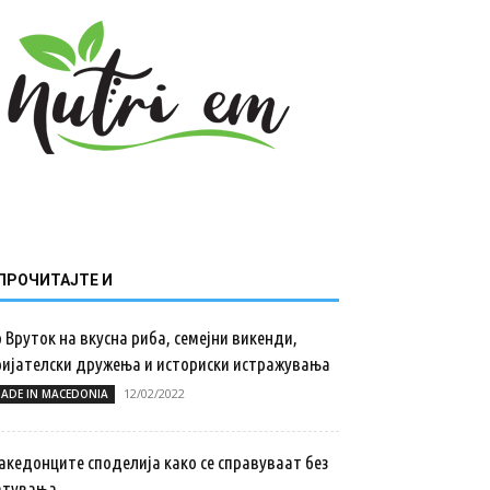
ПРОЧИТАЈТЕ И
 Вруток на вкусна риба, семејни викенди,
ријателски дружења и историски истражувања
12/02/2022
ADE IN MACEDONIA
акедонците споделија како се справуваат без
атувања