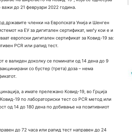
ќе важи до 21 февруари 2022 година.
 од државите членки на Европската Унија и Шенген
истемот на ЕУ за дигитален сертификат, меѓу кои е и
ваат европски дигитален сертификат за Ковид-19 за:
тивен PCR или рапид тест.
от е валиден доколку се поминати од 14 дена до 9
вакцинирани со бустер (трета) доза – нема
фикатот.
цинација, а имате прележано Ковид-19, во Грција
 Ковид-19 по лабораториски тест со PCR метод или
ност од 14 до 180 дена по добивање на позитивниот
правен до 72 часа или рапид тест направен до 24