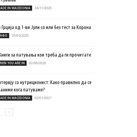
24/11/2020
ADE IN MACEDONIA
 Грција од 1-ви Јули co или без тест за Корона
19/05/2020
НФО
Книги за патувања кои треба да ги прочитате
02/08/2020
HEN YOU ARE IN
тервју со нутриционист: Како правилно да се
раниме кога патуваме?
02/01/2021
ADE IN MACEDONIA