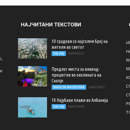
НАЈЧИТАНИ ТЕКСТОВИ
10 градови со најголем број на
И
жители во светот
Н
05/04/2021
НАЈ НАЈ
о,
W
M
Предлог места за викенд-
ти
прошетки во околината на
К
Скопје
С
26/02/2021
MADE IN MACEDONIA
С
10 Најубави плажи во Албанија
Р
04/07/2020
НАЈ НАЈ
T