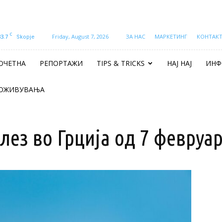
C
33.7
Friday, August 7, 2026
ЗА НАС
МАРКЕТИНГ
КОНТАК
Skopje
ОЧЕТНА
РЕПОРТАЖИ
TIPS & TRICKS
НАЈ НАЈ
ИНФ
ОЖИВУВАЊА
лез во Грција од 7 февруа