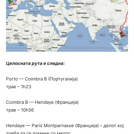
Целосната рута е следна:
Porto — Coimbra B (Португалија)
трае – 1h23
Coimbra B — Hendaye (Франција)
трае – 10h56
Hendaye — Paris Montparnasse (Франција) – делот кој
треба да се помине со метро.