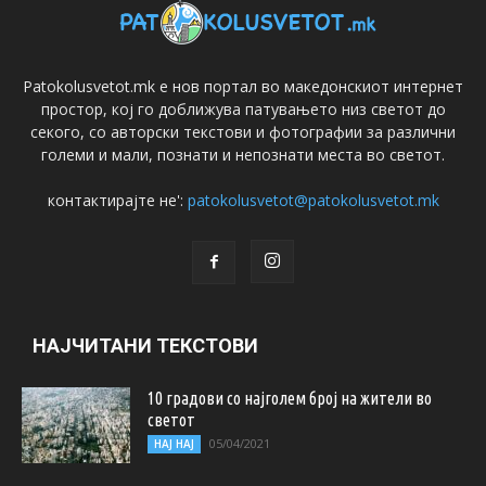
Patokolusvetot.mk е нов портал во македонскиот интернет
простор, кој го доближува патувањето низ светот до
секого, со авторски текстови и фотографии за различни
големи и мали, познати и непознати места во светот.
контактирајте не':
patokolusvetot@patokolusvetot.mk
НАЈЧИТАНИ ТЕКСТОВИ
10 градови со најголем број на жители во
светот
05/04/2021
НАЈ НАЈ