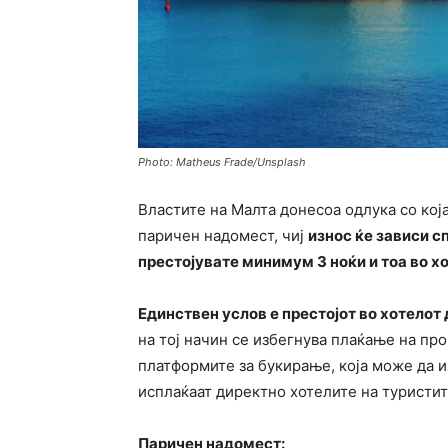
Photo: Matheus Frade/Unsplash
Властите на Малта донесоа одлука со кој
паричен надомест, чиј
износ ќе зависи с
престојувате минимум 3 ноќи и тоа во хот
Единствен услов е престојот во хотелот 
на тој начин се избегнува плаќање на пр
платформите за букирање, која може да и
исплаќаат директно хотелите на туристит
Паричен надомест: