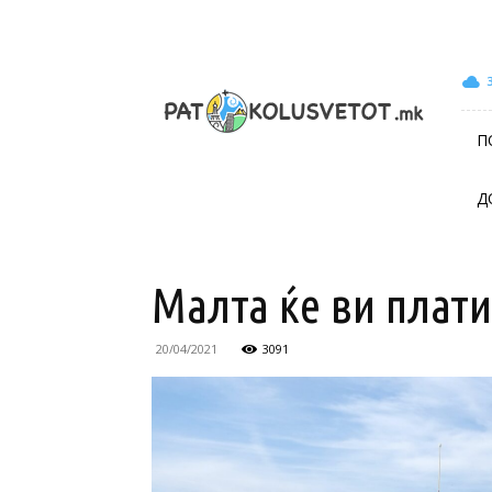
patokolusvetot.mk
П
Д
Малта ќе ви плати
20/04/2021
3091