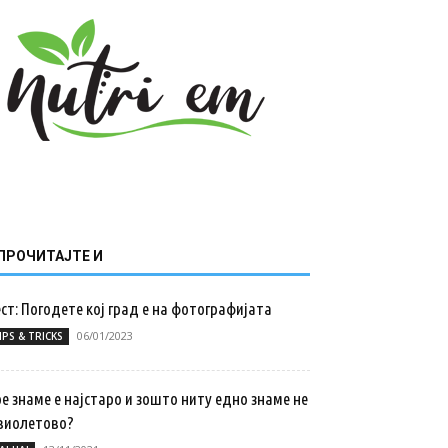
ПРОЧИТАЈТЕ И
ст: Погодете кој град е на фотографијата
06/01/2023
IPS & TRICKS
е знаме е најстаро и зошто ниту едно знаме не
 виолетово?