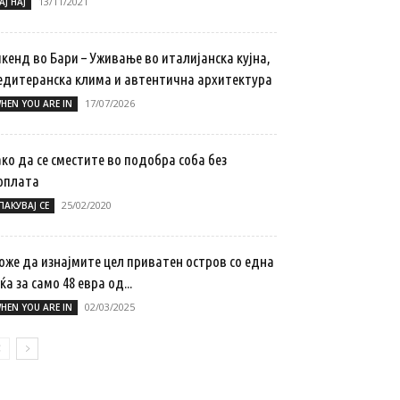
13/11/2021
АЈ НАЈ
кенд во Бари – Уживање во италијанска кујна,
едитеранска клима и автентична архитектура
17/07/2026
HEN YOU ARE IN
ко да се сместите во подобра соба без
оплата
25/02/2020
ПАКУВАЈ СЕ
оже да изнајмите цел приватен остров со една
ќа за само 48 евра од...
02/03/2025
HEN YOU ARE IN