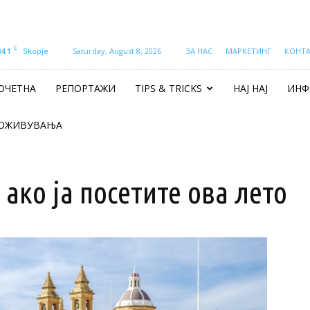
C
34.1
Saturday, August 8, 2026
ЗА НАС
МАРКЕТИНГ
КОНТ
Skopje
ОЧЕТНА
РЕПОРТАЖИ
TIPS & TRICKS
НАЈ НАЈ
ИНФ
ОЖИВУВАЊА
 ако ја посетите ова лето