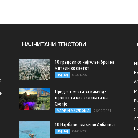
НАЈЧИТАНИ ТЕКСТОВИ
10 градови со најголем број на
И
жители во светот
Н
05/04/2021
НАЈ НАЈ
о,
W
M
Предлог места за викенд-
ти
прошетки во околината на
К
Скопје
С
26/02/2021
MADE IN MACEDONIA
С
10 Најубави плажи во Албанија
Р
04/07/2020
НАЈ НАЈ
T