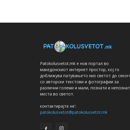
Patokolusvetot.mk е нов портал во
македонскиот интернет простор, кој го
доближува патувањето низ светот до секог
со авторски текстови и фотографии за
различни големи и мали, познати и непозна
места во светот.
контактирајте не':
patokolusvetot@patokolusvetot.mk