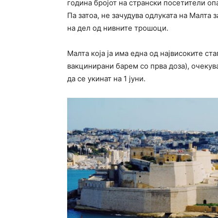
година бројот на странски посетители оп
Па затоа, не зачудува одлуката на Малта 
на дел од нивните трошоци.
Малта која ја има една од највисоките с
вакцинирани барем со прва доза), очекув
да се укинат на 1 јуни.