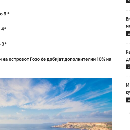
Н
о 5 *
Ви
м
 4*
W
 3*
Ка
д
и на островот Гозо ќе добијат дополнителни 10% на
С
М
ку
W