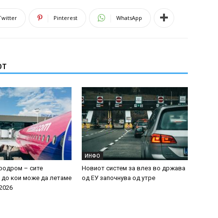
Twitter
Pinterest
WhatsApp
ОТ
ИНФО
родром – сите
Новиот систем за влез во држава
 до кои може да летаме
од ЕУ започнува од утре
 2026