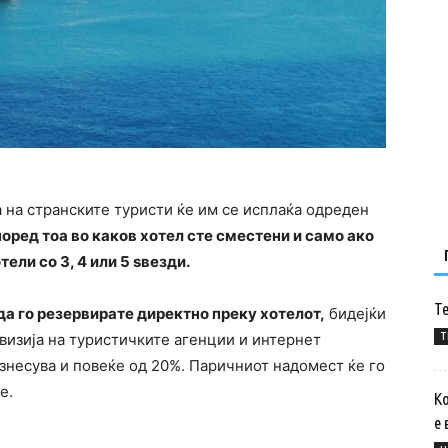
а на странските туристи ќе им се исплаќа одреден
поред тоа во каков хотел сте сместени и само ако
ели со 3, 4 или 5 ѕвезди.
Те
да го резервирате директно преку хотелот,
бидејќи
T
овизија на туристичките агенции и интернет
знесува и повеќе од 20%. Паричниот надомест ќе го
е.
Ко
е