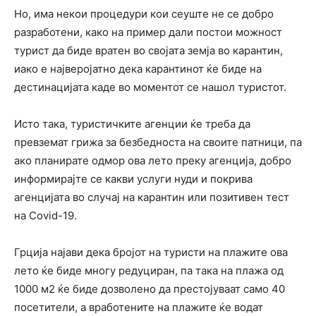
Но, има некои процедури кои сеуште не се добро
разработени, како на пример дали постои можност
турист да биде вратен во својата земја во карантин,
иако е најверојатно дека карантинот ќе биде на
дестинацијата каде во моментот се нашол туристот.
Исто така, туристичките агенции ќе треба да
превземат грижа за безбедноста на своите патници, па
ако планирате одмор ова лето преку агенција, добро
информирајте се какви услуги нуди и покрива
агенцијата во случај на карантин или позитивен тест
на Covid-19.
Грција најави дека бројот на туристи на плажите ова
лето ќе биде многу редуциран, па така на плажа од
1000 м2 ќе биде дозволено да престојуваат само 40
посетители, а вработените на плажите ќе водат