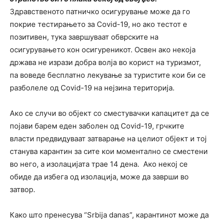
Здравственото патничко осигурување може да го
покрие тестирањето за Covid-19, но ако тестот е
позитивен, тука завршуваат обврските на
осигурувањето кон осигуреникот. Освен ако некоја
држава не изрази добра волја во корист на туризмот,
па воведе бесплатно лекување за туристите кои би се
разболеле од Covid-19 на нејзина територија.
Ако се случи во објект со сместувачки капацитет да се
појави барем еден заболен од Covid-19, грчките
власти предвидуваат затварање на целиот објект и тој
станува карантин за сите кои моментално се сместени
во него, а изолацијата трае 14 дена. Ако некој се
обиде да избега од изолација, може да заврши во
затвор.
Како што пренесува “Srbija danas”, карантинот може да