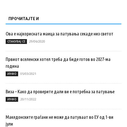
ПРОЧИТАЈТЕ И
Ова е најкорисната маица за патувања секаде низ светот
29/06/2020
СПАКУВАЈ СЕ
Првиот вселенски хотел треба да биде готов во 2027-ма
година
05/03/2021
ИНФО
Виза – Како да проверите дали ви е потребна за патување
20/11/2022
ИНФО
Македонските граѓани не може да патуваат во ЕУ од 1-ви
јули