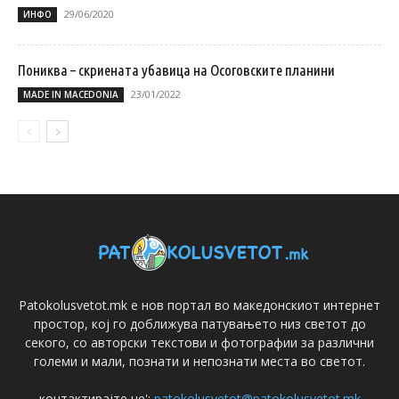
29/06/2020
ИНФО
Пониква – скриената убавица на Осоговските планини
23/01/2022
MADE IN MACEDONIA
Patokolusvetot.mk е нов портал во македонскиот интернет
простор, кој го доближува патувањето низ светот до
секого, со авторски текстови и фотографии за различни
големи и мали, познати и непознати места во светот.
контактирајте не':
patokolusvetot@patokolusvetot.mk