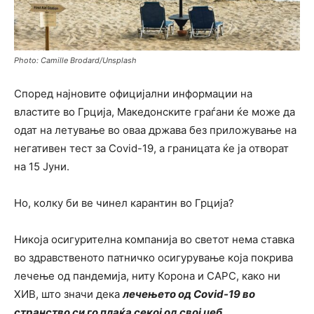
Photo: Camille Brodard/Unsplash
Според најновите официјални информации на
властите во Грција, Македонските граѓани ќе може да
одат на летување во оваа држава без приложување на
негативен тест за Covid-19, a границата ќе ја отворат
на 15 Јуни.
Но, колку би ве чинел карантин во Грција?
Никоја осигурителна компанија во светот нема ставка
во здравственото патничко осигурување која покрива
лечење од пандемија, ниту Корона и САРС, како ни
ХИВ, што значи дека
лечењето од Covid-19 во
странство си го плаќа секој од свој џеб.