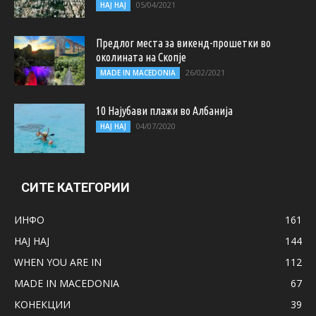
05/04/2021
НАЈ НАЈ
Предлог места за викенд-прошетки во
околината на Скопје
26/02/2021
MADE IN MACEDONIA
10 Најубави плажи во Албанија
04/07/2020
НАЈ НАЈ
СИТЕ КАТЕГОРИИ
ИНФО
161
НАЈ НАЈ
144
WHEN YOU ARE IN
112
MADE IN MACEDONIA
67
КОНЕКЦИИ
39