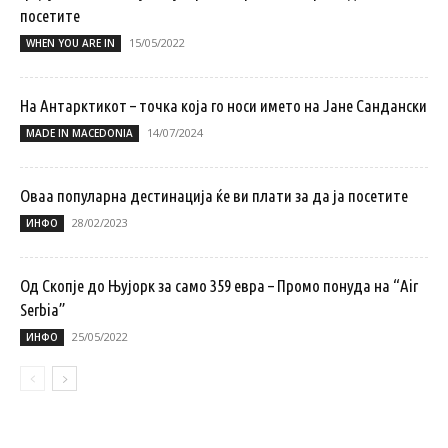
посетите
15/05/2022
WHEN YOU ARE IN
На Антарктикот – точка која го носи името на Јане Сандански
14/07/2024
MADE IN MACEDONIA
Оваа популарна дестинација ќе ви плати за да ја посетите
28/02/2023
ИНФО
Од Скопје до Њујорк за само 359 евра – Промо понуда на “Air
Serbia”
25/05/2022
ИНФО