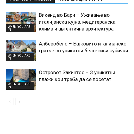
Викенд во Бари – Уживање во
италијанска кујна, медитеранска
WHEN YOU ARE
клима и автентична архитектура
IN
Алберобело – Бајковито италијанско
гратче со уникатни бело-сиви куќички
WHEN YOU ARE
IN
Островот Закинтос – 3 уникатни
плажи кои треба да се посетат
WHEN YOU ARE
IN