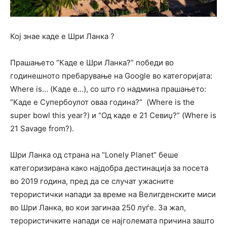
Кој знае каде е Шри Ланка ?
Прашањето “Каде е Шри Ланка?” победи во
годинешното пребарување на Google во категоријата:
Where is… (Каде е…), со што го надмина прашањето:
“Каде е Супербоулот оваа година?” (Where is the
super bowl this year?) и “Од каде е 21 Севиџ?” (Where is
21 Savage from?).
Шри Ланка од страна на “Lonely Planet” беше
категоризирана како најдобра дестинација за посета
во 2019 година, пред да се случат ужасните
терористички напади за време на Велигденските миси
во Шри Ланка, во кои загинаа 250 луѓе. За жал,
терористичките напади се најголемата причина зашто