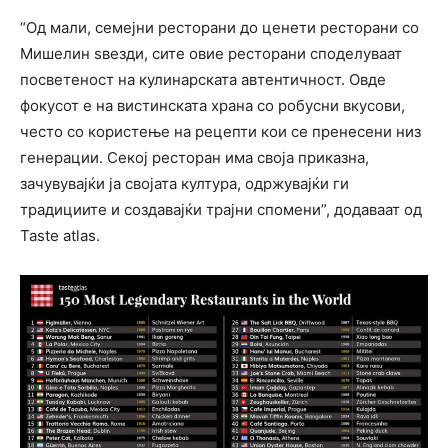
“Од мали, семејни ресторани до ценети ресторани со
Мишелин ѕвезди, сите овие ресторани споделуваат
посветеност на кулинарската автентичност. Овде
фокусот е на вистинската храна со робусни вкусови,
често со користење на рецепти кои се пренесени низ
генерации. Секој ресторан има своја приказна,
зачувувајќи ја својата култура, одржувајќи ги
традициите и создавајќи трајни спомени”, додаваат од
Taste atlas.