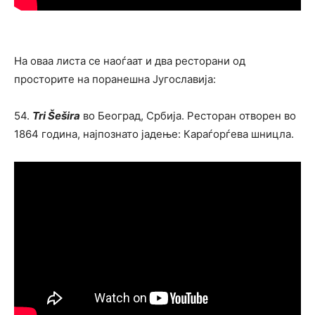
На оваа листа се наоѓаат и два ресторани од
просторите на поранешна Југославија:
54.
Tri Šešira
во Београд, Србија. Ресторан отворен во
1864 година, најпознато јадење: Караѓорѓева шницла.