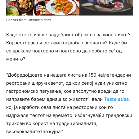
Photos from Unsplash.com
Каде сте го изеле најдобриот оброк во вашиот живот?
Кој ресторан ви оставил најдобар впечаток? Каде би
се враќале повторно и повторно да пробате се’ од
менито?
“Добредојдовте на нашата листа на 150 најлегендарни
ресторани ширум светот, од кои секој нуди уникатно
гастрономско патување, кое апсолутно вреди да го
направите барем еднаш во животот”, вели
Taste atlas,
кој ја изработи оваа листа на ресторани кои го
издржале тестот на времето, избегнувајќи трендовски
трикови во корист на традиционалната,
висококвалитетна кујна.”