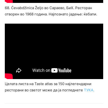
68. Ćevabdžinica Željo во Сараево, БиХ. Ресторан
отворен во 1968 година. Најпознато јадење: ќебапи.
Целата листа на Taste atlas за 150 најлегендарни
ресторани во светот може да ја погледнете
ТУКА.