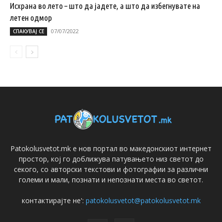
Исхрана во лето – што да јадете, а што да избегнувате на
летен одмор
07/07/2022
СПАКУВАЈ СЕ
Patokolusvetot.mk е нов портал во македонскиот интернет
простор, кој го доближува патувањето низ светот до
секого, со авторски текстови и фотографии за различни
големи и мали, познати и непознати места во светот.
контактирајте не':
patokolusvetot@patokolusvetot.mk