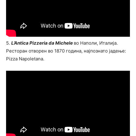
5.
L’Antica Pizzeria da Michele
во Наполи, Италија.
Ресторан отворен во 1870 година, најпознато јадење:
Pizza Napoletana.