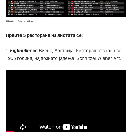
Photo: Taste atlas
Првите 5 ресторани на листата се:
1.
Figlmüller
во Виена, Австрија. Ресторан отворен во
1905 година, најпознато јадење: Schnitzel Wiener Art.