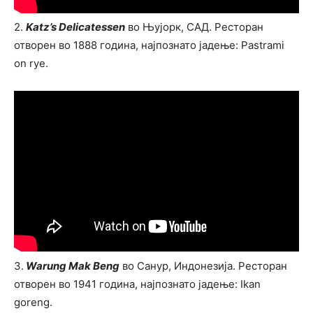
2.
Katz’s Delicatessen
во Њујорк, САД. Ресторан
отворен во 1888 година, најпознато јадење: Pastrami
on rye.
3.
Warung Mak Beng
во Санур, Индонезија. Ресторан
отворен во 1941 година, најпознато јадење: Ikan
goreng.