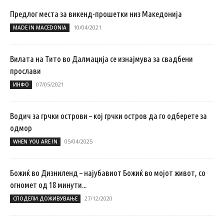
Предлог места за викенд-прошетки низ Македонија
10/04/2021
MADE IN MACEDONIA
Вилата на Тито во Далмација се изнајмува за свадбени
прослави
07/05/2021
ИНФО
Водич за грчки острови – кој грчки остров да го одберете за
одмор
05/04/2025
WHEN YOU ARE IN
Божиќ во Дизниленд – најубавиот Божиќ во мојот живот, со
огномет од 18 минути...
27/12/2020
СПОДЕЛИ ДОЖИВУВАЊЕ