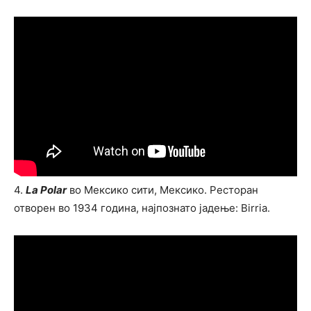
4.
La Polar
во Мексико сити, Мексико. Ресторан
отворен во 1934 година, најпознато јадење: Birria.