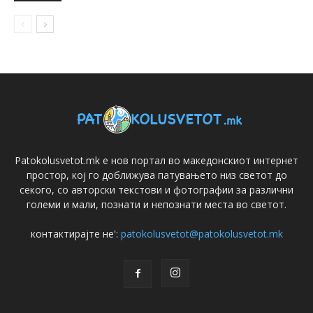
Patokolusvetot.mk е нов портал во македонскиот интернет
простор, кој го доближува патувањето низ светот до
секого, со авторски текстови и фотографии за различни
големи и мали, познати и непознати места во светот.
контактирајте не':
patokolusvetot@patokolusvetot.mk