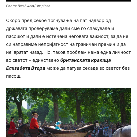
Photo: Ben Sweet/Unsplash
Скоро пред секое тргнување на пат надвор од
државата проверуваме дали сме го спакувале и
пасошот и дали е истечена неговата важност, за да не
си направиме непријатност на граничен премин и да
не’ вратат назад. Но, таков проблем нема една личност
во светот – единствено
б
ританската
кралица
Елизабета Втора
може да патува секаде во светот без
пасош.