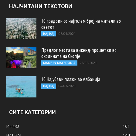
НАЈЧИТАНИ ТЕКСТОВИ
10 градови со најголем број на жители во
светот
05/04/2021
НАЈ НАЈ
Предлог места за викенд-прошетки во
околината на Скопје
26/02/2021
MADE IN MACEDONIA
10 Најубави плажи во Албанија
04/07/2020
НАЈ НАЈ
СИТЕ КАТЕГОРИИ
ИНФО
161
НАЈ НАЈ
144