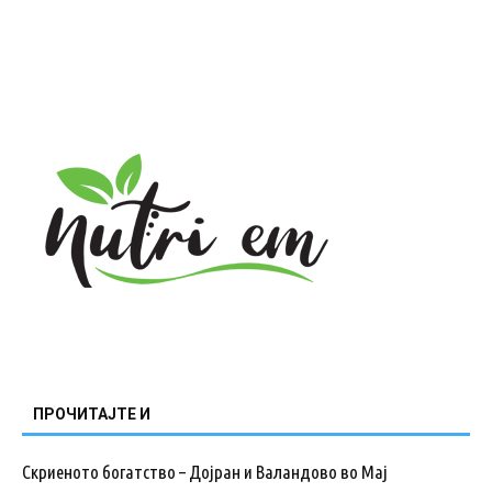
ПРОЧИТАЈТЕ И
Скриеното богатство – Дојран и Валандово во Мај