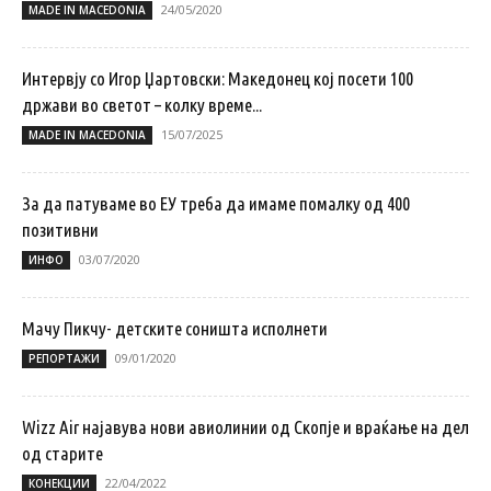
24/05/2020
MADE IN MACEDONIA
Интервју со Игор Џартовски: Македонец кој посети 100
држави во светот – колку време...
15/07/2025
MADE IN MACEDONIA
За да патуваме во ЕУ треба да имаме помалку од 400
позитивни
03/07/2020
ИНФО
Мачу Пикчу- детските соништа исполнети
09/01/2020
РЕПОРТАЖИ
Wizz Air најавува нови авиолинии од Скопје и враќање на дел
од старите
22/04/2022
КОНЕКЦИИ