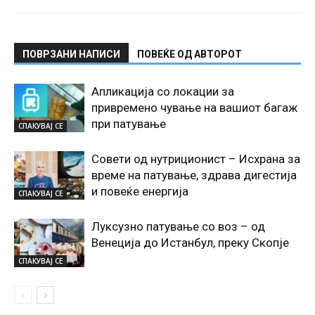
ПОВРЗАНИ НАПИСИ
ПОВЕЌЕ ОД АВТОРОТ
Апликација со локации за
привремено чување на вашиот багаж
при патување
СПАКУВАЈ СЕ
Совети од нутриционист – Исхрана за
време на патување, здрава дигестија
и повеќе енергија
СПАКУВАЈ СЕ
Луксузно патување со воз – од
Венеција до Истанбул, преку Скопје
СПАКУВАЈ СЕ