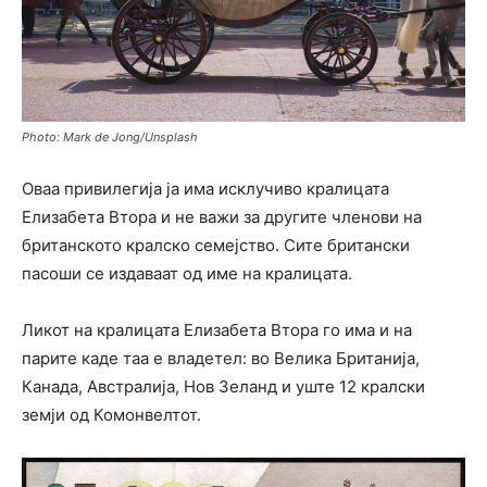
Photo: Mark de Jong/Unsplash
Оваа привилегија ја има исклучиво кралицата
Елизабета Втора и не важи за другите членови на
британското кралско семејство. Сите британски
пасоши се издаваат од име на кралицата.
Ликот на кралицата Елизабета Втора го има и на
парите каде таа е владетел: во Велика Британија,
Канада, Австралија, Нов Зеланд и уште 12 кралски
земји од Комонвелтот.