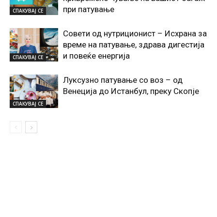
при патување
СПАКУВАЈ СЕ
Совети од нутриционист – Исхрана за
време на патување, здрава дигестија
и повеќе енергија
СПАКУВАЈ СЕ
Луксузно патување со воз – од
Венеција до Истанбул, преку Скопје
СПАКУВАЈ СЕ