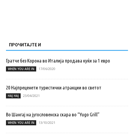
ПРОЧИТАЈТЕ И
Гратче без Корона во Италија продава куќи за 1 евро
17/06/2020
WHEN YOU ARE IN
20 Најпреценети туристички атракции во светот
23/04/2021
НАЈ НАЈ
Во Шангај на југословенска скара во “Yugo Grill”
13/10/2021
WHEN YOU ARE IN