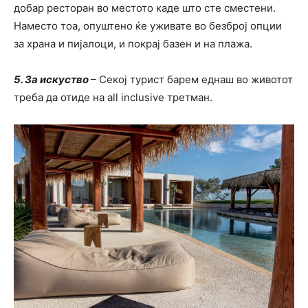
добар ресторан во местото каде што сте сместени.
Наместо тоа, опуштено ќе уживате во безброј опции
за храна и пијалоци, и покрај базен и на плажа.
5. За искуство
– Секој турист барем еднаш во животот
треба да отиде на all inclusive третман.