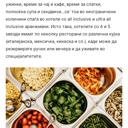
ужинки, време за чај и кафе, време за слатки,
полноќна супа и сендвичи…се’ тоа во неограничени
количини спаѓа во хотели со all inclusive и ultra all
inclusive аранжмани. Исто така, хотелите со 4 и 5
ѕвезди имаат по неколку ресторани со различна кујна
(италијанска, мексичка, кинеска и сл.), каде може да
резервирате ручек или вечера и да уживате во
специјалитетите.