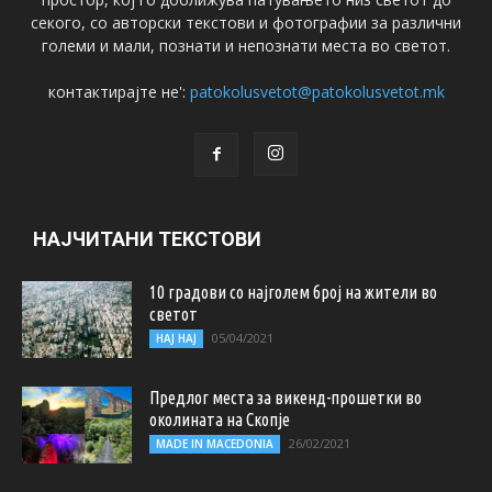
секого, со авторски текстови и фотографии за различни
големи и мали, познати и непознати места во светот.
контактирајте не':
patokolusvetot@patokolusvetot.mk
НАЈЧИТАНИ ТЕКСТОВИ
10 градови со најголем број на жители во
светот
05/04/2021
НАЈ НАЈ
Предлог места за викенд-прошетки во
околината на Скопје
26/02/2021
MADE IN MACEDONIA