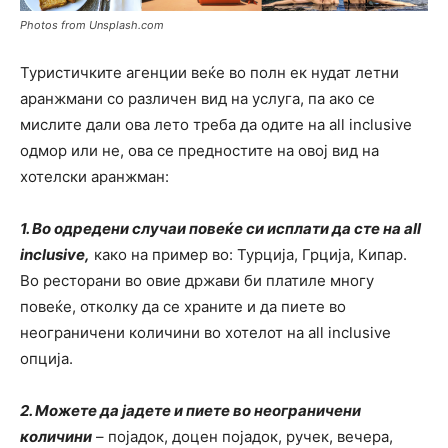
Photos from Unsplash.com
Туристичките агенции веќе во полн ек нудат летни
аранжмани со различен вид на услуга, па ако се
мислите дали ова лето треба да одите на all inclusive
одмор или не, ова се предностите на овој вид на
хотелски аранжман:
1. Во одредени случаи повеќе си исплати да сте на all
inclusive,
како на пример во: Турција, Грција, Кипар.
Во ресторани во овие држави би платиле многу
повеќе, отколку да се храните и да пиете во
неограничени количини во хотелот на all inclusive
опција.
2. Можете да јадете и пиете во неограничени
количини
– појадок, доцен појадок, ручек, вечера,