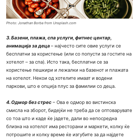
Photo: Jonathan Borba from Unsplash.com
3. Базени, плажа, спа услуги, фитнес центар,
анимација за деца
– најчесто сите овие услуги се
бесплатни за користење (или со попусти за гостите на
хотелот – за спа). Исто така, бесплатни се за
користење пешкири и лежалки на базенот и плажата
на хотелот. Некои од хотелите имаат и водени
паркови, што е опција плус за фамилии со деца.
4. Одмор без стрес
– Ова е одмор во вистинска
смисла на зборот, бидејќи не треба да се оптоварувате
со тоа што и каде ќе јадете, дали во непосредна
близна на хотелот има ресторани и маркети, колку ќе
потрошите и колку време ќе изгубите за да најдете