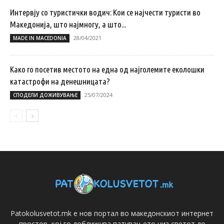
Интервју со туристички водич: Кои се најчести туристи во
Македонија, што најмногу, а што...
28/04/2021
MADE IN MACEDONIA
Како го посетив местото на една од најголемите еколошки
катастрофи на денешницата?
25/07/2024
СПОДЕЛИ ДОЖИВУВАЊЕ
Patokolusvetot.mk е нов портал во македонскиот интернет
простор, кој го доближува патувањето низ светот до